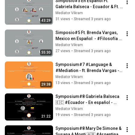
Simposio#5 En Español Ft. 
Gabriela Balseca - Ecuador & Ft. 
Lizyvette Ramos - USA & 
Mediator Vikram
Venezuela
31 views
•
Streamed 3 years ago
43:29
Simposio#5 Ft. Brenda Vargas, 
Mexico en Español  - #Filosofía y 
#Mediación
Mediator Vikram
27 views
•
Streamed 3 years ago
55:30
Symposium#7 #Language & 
#Mediation - ft. Brenda Vargas - 
Mexico 🇲🇽
Mediator Vikram
13 views
•
Streamed 3 years ago
29:38
Symposium#8 Gabriela Balseca 
🇪🇨 #Ecuador - En español - 
#Mediation Legislation
Mediator Vikram
19 views
•
Streamed 3 years ago
21:22
Symposium#8 Mary De Simone & 
Susana A Monti 🇦🇷 #Argentina - 