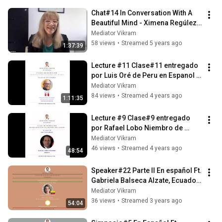
Chat#14 In Conversation With A 
Beautiful Mind - Ximena Regúlez 
Brain and Mary de Simone
Mediator Vikram
58 views
•
Streamed 5 years ago
1:37:39
Lecture #11 Clase#11 entregado 
por Luis Oré de Peru en Espanol - 
Clases de Mediación
Mediator Vikram
84 views
•
Streamed 4 years ago
1:11:35
Lecture #9 Clase#9 entregado 
por Rafael Lobo Niembro de 
Mexico en Espanol - Clases de 
Mediator Vikram
Mediación
46 views
•
Streamed 4 years ago
48:54
Speaker#22 Parte II En español Ft. 
Gabriela Balseca Alzate, Ecuador 
- Pueblos Indígenas y Mediación
Mediator Vikram
36 views
•
Streamed 3 years ago
54:04