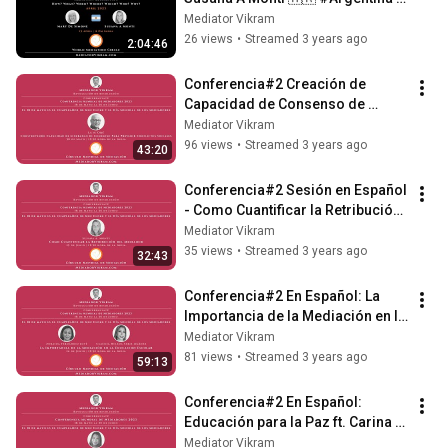
#Mediation #Legislation
Mediator Vikram
26 views
•
Streamed 3 years ago
2:04:46
Conferencia#2 Creación de 
Capacidad de Consenso de 
Liderazgo ft. Luis Oré
Mediator Vikram
96 views
•
Streamed 3 years ago
43:20
Conferencia#2 Sesión en Español 
- Como Cuantificar la Retribución 
del #Mediador ft. Susana A. Monti
Mediator Vikram
35 views
•
Streamed 3 years ago
32:43
Conferencia#2 En Español: La 
Importancia de la Mediación en la 
Educacion Escolar - Zoraida y 
Mediator Vikram
Claudia
81 views
•
Streamed 3 years ago
59:13
Conferencia#2 En Español: 
Educación para la Paz ft. Carina 
Tomasi: Conferencia Mundial de 
Mediator Vikram