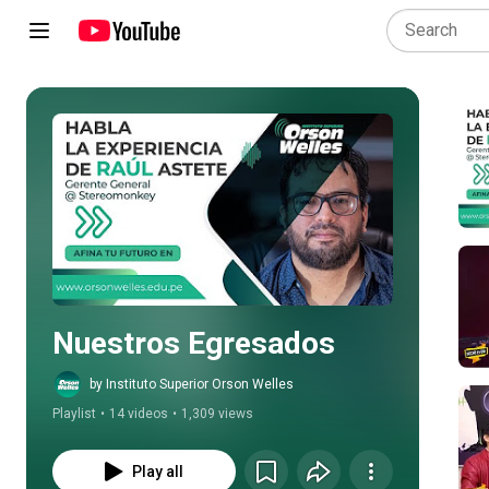
Play all
Nuestros Egresados
by Instituto Superior Orson Welles
Playlist
•
14 videos
•
1,309 views
Play all