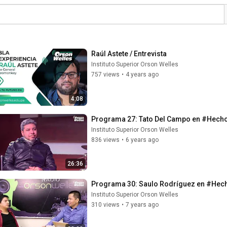
Raúl Astete / Entrevista
Instituto Superior Orson Welles
757 views
•
4 years ago
4:08
Programa 27: Tato Del Campo en #Hec
Instituto Superior Orson Welles
836 views
•
6 years ago
26:36
Programa 30: Saulo Rodríguez en #He
Instituto Superior Orson Welles
310 views
•
7 years ago