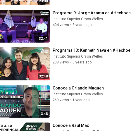
23:08
Programa 9: Jorge Azama en #Hechoe
Instituto Superior Orson Welles
404 views
•
8 years ago
32:41
Programa 13: Kenneth Nava en #Hecho
Instituto Superior Orson Welles
208 views
•
8 years ago
32:48
Conoce a Orlando Maquen
Instituto Superior Orson Welles
269 views
•
1 year ago
3:48
Conoce a Raúl Max