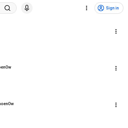
Sign in
hoenOw
choenOw