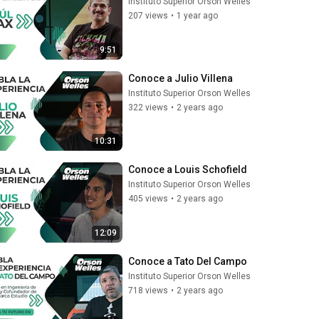
Instituto Superior Orson Welles
207 views
•
1 year ago
9:51
Conoce a Julio Villena
Instituto Superior Orson Welles
322 views
•
2 years ago
10:31
Conoce a Louis Schofield
Instituto Superior Orson Welles
405 views
•
2 years ago
12:09
Conoce a Tato Del Campo
Instituto Superior Orson Welles
718 views
•
2 years ago