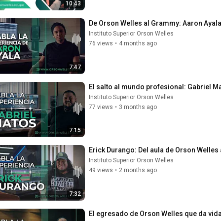
10:43
De Orson Welles al Grammy: Aaron Ayala
Instituto Superior Orson Welles
76 views
•
4 months ago
7:47
El salto al mundo profesional: Gabriel 
Instituto Superior Orson Welles
77 views
•
3 months ago
7:15
Erick Durango: Del aula de Orson Welles
Instituto Superior Orson Welles
49 views
•
2 months ago
7:32
El egresado de Orson Welles que da vida