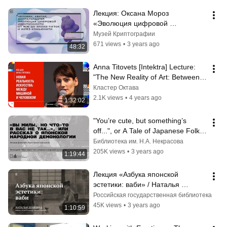
Лекция: Оксана Мороз 
«Эволюция цифровой 
идентичности от ЖЖ до эпохи 
Музей Криптографии
TikTok и web 3-комьюнити»
671 views
•
3 years ago
48:32
Anna Titovets [Intektra] Lecture: 
"The New Reality of Art: Between 
Machine and Human"
Кластер Октава
2.1K views
•
4 years ago
1:32:02
"You’re cute, but something’s 
off...", or A Tale of Japanese Folk 
Demonology
Библиотека им. Н.А. Некрасова
205K views
•
3 years ago
1:19:44
Лекция «Азбука японской 
эстетики: ваби» / Наталья 
Демкина
Российская государственная библиотека
45K views
•
3 years ago
1:10:59