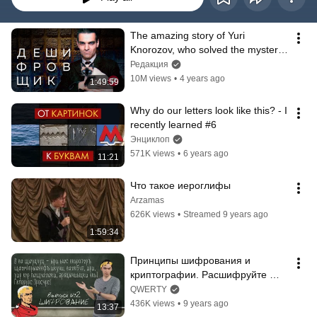
The amazing story of Yuri 
Knorozov, who solved the mystery 
of the Maya civilization / 
Редакция
Redaktsiya
10M views
•
4 years ago
1:49:59
Why do our letters look like this? - I 
recently learned #6
Энциклоп
571K views
•
6 years ago
11:21
Что такое иероглифы
Arzamas
626K views
•
Streamed 9 years ago
1:59:34
Принципы шифрования и 
криптографии. Расшифруйте 
послание!
QWERTY
436K views
•
9 years ago
13:37