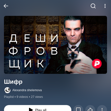
Шифр
Alexandra shelemova
Playlist
•
9 videos
•
27 views
Play all