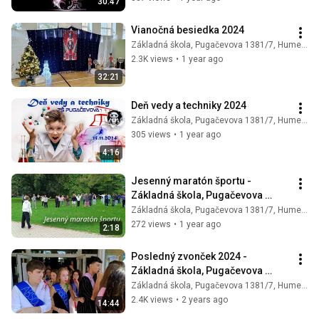
30:47
Vianočná besiedka 2024
Základná škola, Pugačevova 1381/7, Humenné
2.3K views
•
1 year ago
32:21
Deň vedy a techniky 2024
Základná škola, Pugačevova 1381/7, Humenné
305 views
•
1 year ago
4:16
Jesenný maratón športu - 
Základná škola, Pugačevova 
1381/7, Humenné
Základná škola, Pugačevova 1381/7, Humenné
272 views
•
1 year ago
2:18
Posledný zvonček 2024 - 
Základná škola, Pugačevova 
1381/7, Humenné
Základná škola, Pugačevova 1381/7, Humenné
2.4K views
•
2 years ago
14:44