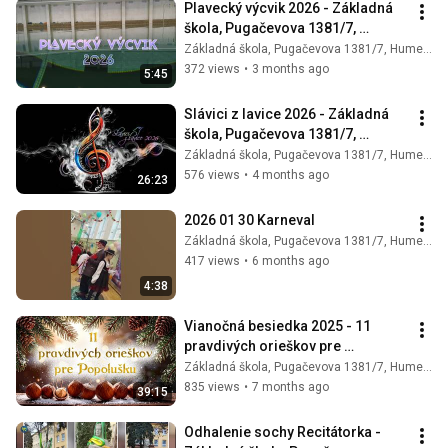
Plavecký výcvik 2026 - Základná 
škola, Pugačevova 1381/7, 
Humenné
Základná škola, Pugačevova 1381/7, Humenné
372 views
•
3 months ago
5:45
Slávici z lavice 2026 - Základná 
škola, Pugačevova 1381/7, 
Humenné
Základná škola, Pugačevova 1381/7, Humenné
576 views
•
4 months ago
26:23
2026 01 30 Karneval
Základná škola, Pugačevova 1381/7, Humenné
417 views
•
6 months ago
4:38
Vianočná besiedka 2025 - 11 
pravdivých orieškov pre 
Popolušku
Základná škola, Pugačevova 1381/7, Humenné
835 views
•
7 months ago
39:15
Odhalenie sochy Recitátorka - 