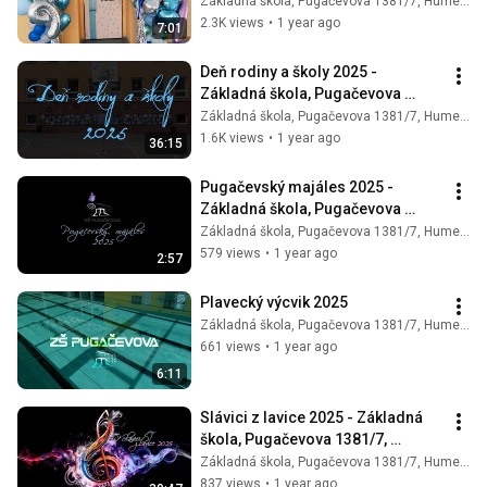
1381/7, Humenné
Základná škola, Pugačevova 1381/7, Humenné
2.3K views
•
1 year ago
7:01
Deň rodiny a školy 2025 - 
Základná škola, Pugačevova 
1381/7, Humenné
Základná škola, Pugačevova 1381/7, Humenné
1.6K views
•
1 year ago
36:15
Pugačevský majáles 2025 - 
Základná škola, Pugačevova 
1381/7, Humenné
Základná škola, Pugačevova 1381/7, Humenné
579 views
•
1 year ago
2:57
Plavecký výcvik 2025
Základná škola, Pugačevova 1381/7, Humenné
661 views
•
1 year ago
6:11
Slávici z lavice 2025 - Základná 
škola, Pugačevova 1381/7, 
Humenné
Základná škola, Pugačevova 1381/7, Humenné
837 views
•
1 year ago