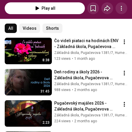
Play all
All
Videos
Shorts
Čo videli piataci na hodinách ENV 
- Základná škola, Pugačevova 
1381/7, Humenné
Základná škola, Pugačevova 1381/7, Humenné
123 views
•
1 month ago
8:38
Deň rodiny a školy 2026 - 
Základná škola, Pugačevova 
1381/7, Humenné
Základná škola, Pugačevova 1381/7, Humenné
988 views
•
2 months ago
31:45
Pugačevský majáles 2026 - 
Základná škola, Pugačevova 
1381/7, Humenné
Základná škola, Pugačevova 1381/7, Humenné
224 views
•
2 months ago
2:23