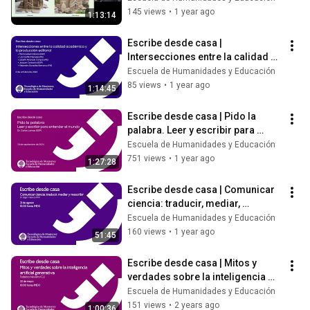
145 views
•
1 year ago
1:13:14
Escribe desde casa | 
Intersecciones entre la calidad 
académica y la producción 
Escuela de Humanidades y Educación
editorial
85 views
•
1 year ago
1:14:45
Escribe desde casa | Pido la 
palabra. Leer y escribir para 
entender el mundo
Escuela de Humanidades y Educación
751 views
•
1 year ago
1:27:28
Escribe desde casa | Comunicar 
ciencia: traducir, mediar, 
reescribir
Escuela de Humanidades y Educación
160 views
•
1 year ago
51:45
Escribe desde casa | Mitos y 
verdades sobre la inteligencia 
artificial generativa
Escuela de Humanidades y Educación
151 views
•
2 years ago
1:00:36