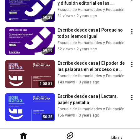
y difusión editorial en las 
universidades
Escuela de Humanidades y Educación
81 views
•
2 years ago
50:23
Escribe desde casa | Porque no 
todos leemos igual
Escuela de Humanidades y Educación
52 views
•
2 years ago
59:19
Escribe desde casa | El poder de 
las palabras en el proceso de 
aprendizaje
Escuela de Humanidades y Educación
143 views
•
3 years ago
1:08:51
Escribe desde casa | Lectura, 
papel y pantalla
Escuela de Humanidades y Educación
156 views
•
3 years ago
50:36
Library