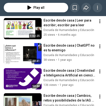
transmisión del conocimiento no es la excepción. De ahí la importancia de 
generar una infraestructura de servicios que facilite a la comunidad 
Play all
académica el desarrollo y fortalecimiento de la competencia 
comunicativa, a través del reconocimiento de los principios, condiciones, 
mecanismos y destrezas que esta implica. Escribir es un acto social; por 
Escribe desde casa | Leer para 
esta razón es preciso fomentar en la comunidad del Tecnológico de 
escribir; escribir para leer
Monterrey una cultura que promueva la comunicación como un 
Escuela de Humanidades y Educación
mecanismo que posibilita la organización del pensamiento, la expresión 
25 views
•
6 months ago
1:02:25
clara de las ideas, la construcción conjunta de significados, y la creación 
y difusión del conocimiento.
Escribe desde casa | ChatGPT no 
es tu enemigo
Escuela de Humanidades y Educación
38 views
•
1 year ago
48:41
Escribe desde casa | Creatividad 
e Inteligencia Artificial en ciencias 
y humanidades
Escuela de Humanidades y Educación
136 views
•
1 year ago
50:44
Escribe desde casa | Cambios, 
retos y posibilidades de la IAG 
para la lectura y la escritura
Escuela de Humanidades y Educación