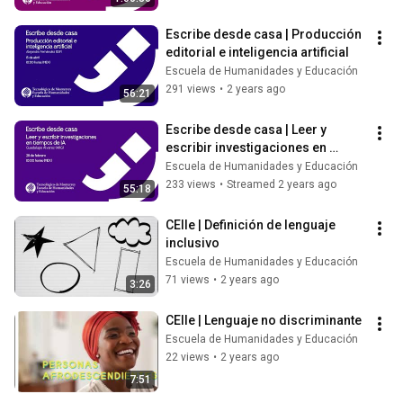
Escribe desde casa | Producción 
editorial e inteligencia artificial
Escuela de Humanidades y Educación
291 views
•
2 years ago
56:21
Escribe desde casa | Leer y 
escribir investigaciones en 
tiempos de IA
Escuela de Humanidades y Educación
233 views
•
Streamed 2 years ago
55:18
CElle | Definición de lenguaje 
inclusivo
Escuela de Humanidades y Educación
71 views
•
2 years ago
3:26
CElle | Lenguaje no discriminante
Escuela de Humanidades y Educación
22 views
•
2 years ago
7:51