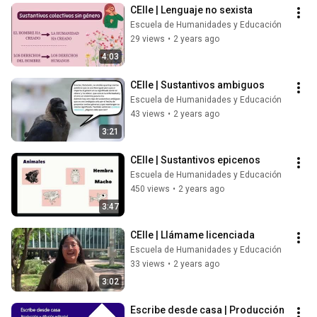
CElle | Lenguaje no sexista
Escuela de Humanidades y Educación
29 views
•
2 years ago
4:03
CElle | Sustantivos ambiguos
Escuela de Humanidades y Educación
43 views
•
2 years ago
3:21
CElle | Sustantivos epicenos
Escuela de Humanidades y Educación
450 views
•
2 years ago
3:47
CElle | Llámame licenciada
Escuela de Humanidades y Educación
33 views
•
2 years ago
3:02
Escribe desde casa | Producción 