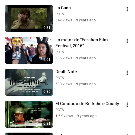
La Cuna
PCTV
642 views
•
9 years ago
0:31
Lo mejor de "Feratum Film 
Festival, 2016"
PCTV
585 views
•
9 years ago
2:01
Death Note
PCTV
603 views
•
9 years ago
0:30
El Condado de Berkshire County
PCTV
1.6K views
•
9 years ago
0:31