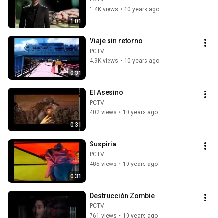
1.4K views
•
10 years ago
1:01
Viaje sin retorno
PCTV
4.9K views
•
10 years ago
0:31
El Asesino
PCTV
402 views
•
10 years ago
0:31
Suspiria
PCTV
485 views
•
10 years ago
0:31
Destrucción Zombie
PCTV
761 views
•
10 years ago