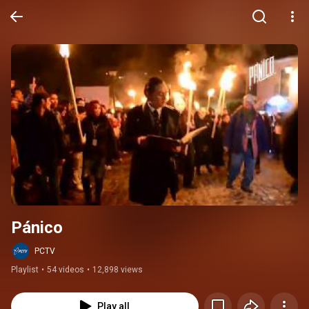
Pánico
PCTV
Playlist
•
54 videos
•
12,898 views
Play all