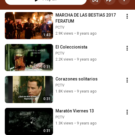
MARCHA DE LAS BESTIAS 2017 
FERATUM
PCTV
2.9K views
•
8 years ago
1:43
El Coleccionista
PCTV
2.2K views
•
9 years ago
0:31
Corazones solitarios
PCTV
1.8K views
•
9 years ago
0:31
Maratón Viernes 13
PCTV
1.3K views
•
9 years ago
0:31