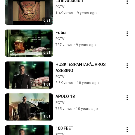
La Invocación
PCTV
1.4K views
•
9 years ago
0:31
Fobia
PCTV
737 views
•
9 years ago
0:31
HUSK: ESPANTAPÁJAROS 
ASESINO
PCTV
3.6K views
•
10 years ago
1:01
APOLO 18
PCTV
765 views
•
10 years ago
1:01
100 FEET
PCTV