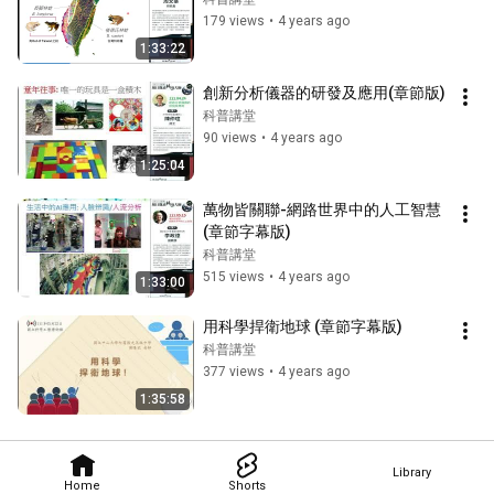
179 views
•
4 years ago
1:33:22
創新分析儀器的研發及應用(章節版)
科普講堂
90 views
•
4 years ago
1:25:04
萬物皆關聯-網路世界中的人工智慧
(章節字幕版)
科普講堂
515 views
•
4 years ago
1:33:00
用科學捍衛地球 (章節字幕版)
科普講堂
377 views
•
4 years ago
1:35:58
Library
Home
Shorts