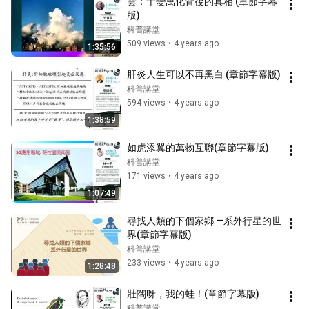
雲：千變萬化背後的真相 (章節字幕
版)
科普講堂
509 views
•
4 years ago
1:35:56
肝炎人生可以不再黑白 (章節字幕版)
科普講堂
594 views
•
4 years ago
1:38:59
如虎添翼的萬物互聯(章節字幕版)
科普講堂
171 views
•
4 years ago
1:07:49
尋找人類的下個家鄉 —系外行星的世
界(章節字幕版)
科普講堂
233 views
•
4 years ago
1:28:48
壯闊呀，我的蛙！(章節字幕版)
科普講堂