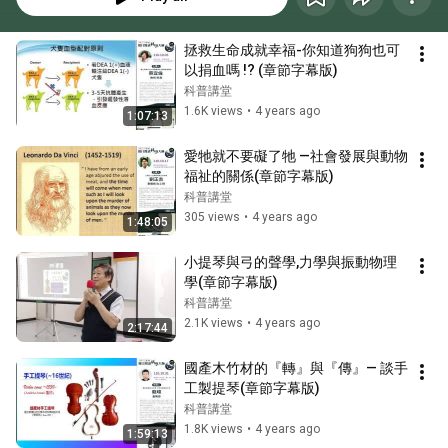
拯救生命成就幸福-你知道狗狗也可
以捐血嗎 !? (章節字幕版)
科普講堂
1.6K views
•
4 years ago
1:07:13
愛牠就不要礙了牠 —社會發展與動物
福祉的關係(章節字幕版)
科普講堂
305 views
•
4 years ago
1:48:05
小提琴與弓的聲學,力學與振動物理
學(章節字幕版)
科普講堂
2.1K views
•
4 years ago
2:17:44
國產木竹材的『轉』與『傳』— 談手
工製提琴(章節字幕版)
科普講堂
1.8K views
•
4 years ago
1:59:13