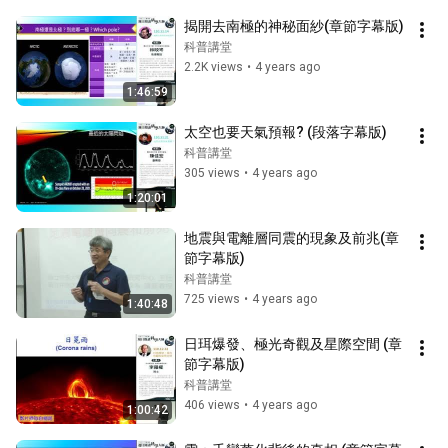
揭開去南極的神秘面紗(章節字幕版)
科普講堂
2.2K views
•
4 years ago
1:46:59
太空也要天氣預報? (段落字幕版)
科普講堂
305 views
•
4 years ago
1:20:01
地震與電離層同震的現象及前兆(章
節字幕版)
科普講堂
725 views
•
4 years ago
1:40:48
日珥爆發、極光奇觀及星際空間 (章
節字幕版)
科普講堂
406 views
•
4 years ago
1:00:42