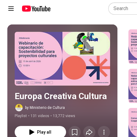
Play all
Europa Creativa Cultura
by Ministerio de Cultura
Playlist
•
131 videos
•
13,772 views
Play all