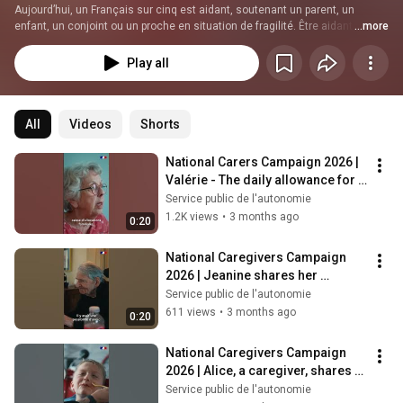
Aujourd’hui, un Français sur cinq est aidant, soutenant un parent, un 
enfant, un conjoint ou un proche en situation de fragilité. Être aidant 
...more
signifie offrir un soutien non professionnel, régulier et fréquent à proche 
âgé, malade, ou en situation de handicap.  Les aidants assument cette 
Play all
responsabilité souvent en parallèle de leur vie professionnelle et/ou 
personnelle. 
All
Videos
Shorts
National Carers Campaign 2026 | 
Valérie - The daily allowance for 
caregivers (AJPA)
Service public de l'autonomie
1.2K views
•
3 months ago
0:20
National Caregivers Campaign 
2026 | Jeanine shares her 
experience with respite solutions 
Service public de l'autonomie
for care...
611 views
•
3 months ago
0:20
National Caregivers Campaign 
2026 | Alice, a caregiver, shares 
her story #caregivers 
Service public de l'autonomie