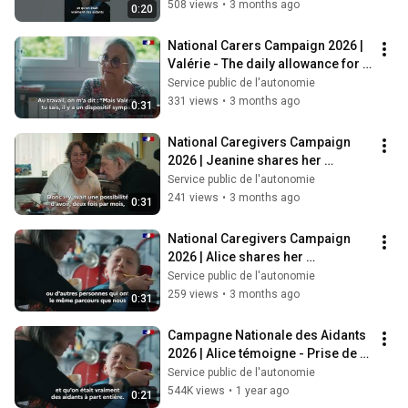
#independence
508 views
•
3 months ago
0:20
National Carers Campaign 2026 | 
Valérie - The daily allowance for 
caregivers (AJPA)
Service public de l'autonomie
331 views
•
3 months ago
0:31
National Caregivers Campaign 
2026 | Jeanine shares her 
experience with respite solutions 
Service public de l'autonomie
for care...
241 views
•
3 months ago
0:31
National Caregivers Campaign 
2026 | Alice shares her 
experience of becoming aware of 
Service public de l'autonomie
being a care...
259 views
•
3 months ago
0:31
Campagne Nationale des Aidants 
2026 | Alice témoigne - Prise de 
conscience
Service public de l'autonomie
544K views
•
1 year ago
0:21