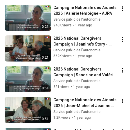
Campagne Nationale des Aidants 
2026 | Valérie témoigne - AJPA
Service public de l'autonomie
946K views
•
1 year ago
0:21
2026 National Caregivers 
Campaign | Jeanine's Story - 
Support and Respite Platform
Service public de l'autonomie
562K views
•
1 year ago
0:21
2026 National Caregivers 
Campaign | Sandrine and Valérie 
share their stories - AJPA (TV)
Service public de l'autonomie
821 views
•
1 year ago
0:51
Campagne Nationale des Aidants 
2026 | Jean-Michel et Jeanine 
témoignent - PFR (TV)
Service public de l'autonomie
1.2K views
•
1 year ago
0:51