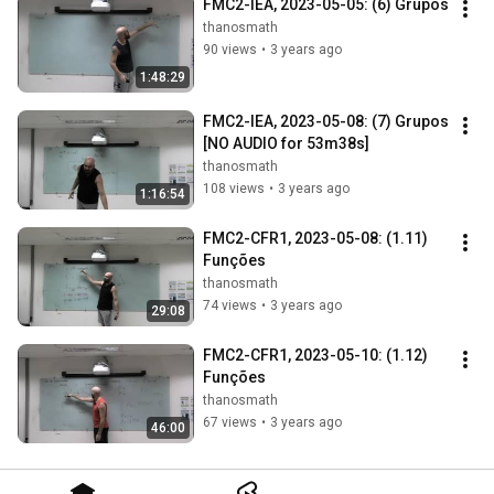
FMC2-IEA, 2023-05-05: (6) Grupos
thanosmath
90 views
•
3 years ago
1:48:29
FMC2-IEA, 2023-05-08: (7) Grupos 
[NO AUDIO for 53m38s]
thanosmath
108 views
•
3 years ago
1:16:54
FMC2-CFR1, 2023-05-08: (1.11) 
Funções
thanosmath
74 views
•
3 years ago
29:08
FMC2-CFR1, 2023-05-10: (1.12) 
Funções
thanosmath
67 views
•
3 years ago
46:00