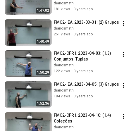
thanosmath
181 views
•
3 years ago
1:47:02
FMC2-IEA, 2023-03-31: (2) Grupos
thanosmath
251 views
•
3 years ago
1:40:49
FMC2-CFR1, 2023-04-03: (1.3) 
Conjuntos; Tuplas
thanosmath
122 views
•
3 years ago
1:50:29
FMC2-IEA, 2023-04-05: (3) Grupos
thanosmath
184 views
•
3 years ago
1:52:36
FMC2-CFR1, 2023-04-10: (1.4) 
Coleçôes
thanosmath