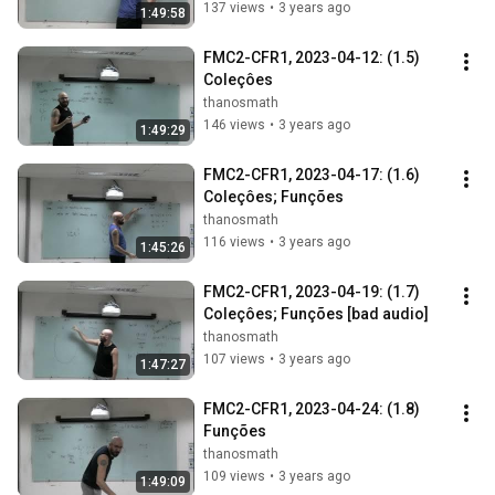
137 views
•
3 years ago
1:49:58
FMC2-CFR1, 2023-04-12: (1.5) 
Coleçôes
thanosmath
146 views
•
3 years ago
1:49:29
FMC2-CFR1, 2023-04-17: (1.6) 
Coleçôes; Funções
thanosmath
116 views
•
3 years ago
1:45:26
FMC2-CFR1, 2023-04-19: (1.7) 
Coleçôes; Funções [bad audio]
thanosmath
107 views
•
3 years ago
1:47:27
FMC2-CFR1, 2023-04-24: (1.8) 
Funções
thanosmath
109 views
•
3 years ago
1:49:09