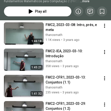
Fundamentos Matemáticos para Computação 2 (FMC2)
...more
Play all
FMC2, 2023-03-08: Intro, prés, e 
meta
thanosmath
1.1K views
•
3 years ago
1:46:18
FMC2-IEA, 2023-03-10: 
Introdução
thanosmath
358 views
•
3 years ago
1:45:21
FMC2-CFR1, 2023-03-13: 
Conjuntos (1.1)
thanosmath
235 views
•
3 years ago
1:41:32
FMC2-CFR1, 2023-03-29: 
Conjuntos (1.2)