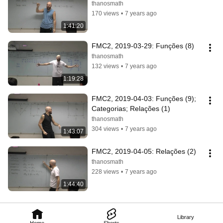
thanosmath
170 views
•
7 years ago
1:41:20
FMC2, 2019-03-29: Funções (8)
thanosmath
132 views
•
7 years ago
1:19:28
FMC2, 2019-04-03: Funções (9); 
Categorias; Relações (1)
thanosmath
304 views
•
7 years ago
1:43:07
FMC2, 2019-04-05: Relações (2)
thanosmath
228 views
•
7 years ago
1:44:40
Library