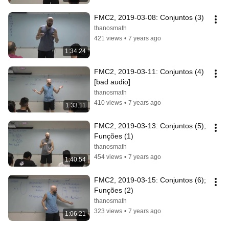
FMC2, 2019-03-08: Conjuntos (3)
thanosmath
421 views
•
7 years ago
1:34:24
FMC2, 2019-03-11: Conjuntos (4) 
[bad audio]
thanosmath
410 views
•
7 years ago
1:33:11
FMC2, 2019-03-13: Conjuntos (5); 
Funções (1)
thanosmath
454 views
•
7 years ago
1:40:54
FMC2, 2019-03-15: Conjuntos (6); 
Funções (2)
thanosmath
323 views
•
7 years ago
1:06:21