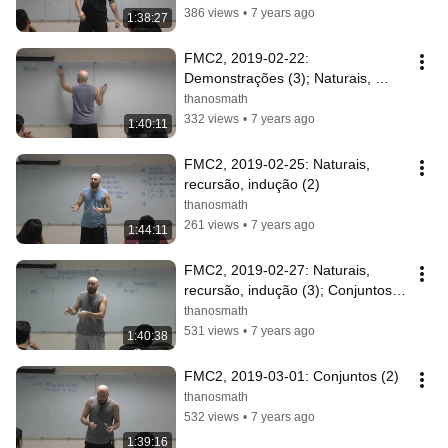
386 views
•
7 years ago
1:38:27
FMC2, 2019-02-22: 
Demonstrações (3); Naturais, 
recursão, indução (1)
thanosmath
332 views
•
7 years ago
1:40:11
FMC2, 2019-02-25: Naturais, 
recursão, indução (2)
thanosmath
261 views
•
7 years ago
1:44:11
FMC2, 2019-02-27: Naturais, 
recursão, indução (3); Conjuntos 
(1)
thanosmath
531 views
•
7 years ago
1:40:38
FMC2, 2019-03-01: Conjuntos (2)
thanosmath
532 views
•
7 years ago
1:39:16