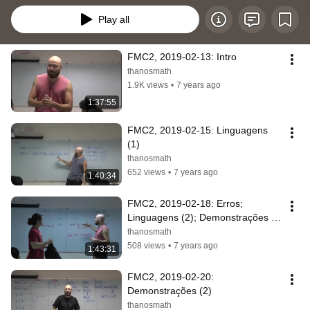
Play all
FMC2, 2019-02-13: Intro
thanosmath
1.9K views
•
7 years ago
1:37:55
FMC2, 2019-02-15: Linguagens 
(1)
thanosmath
652 views
•
7 years ago
1:40:34
FMC2, 2019-02-18: Erros; 
Linguagens (2); Demonstrações 
(1)
thanosmath
508 views
•
7 years ago
1:43:31
FMC2, 2019-02-20: 
Demonstrações (2)
thanosmath