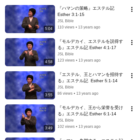
『ハマンの策略』エステル記 
Esther 3:1-15
JSL Bible
110 views
•
13 years ago
5:04
『モルデカイ、エステルを説得す
る』エステル記 Esther 4:1-17
JSL Bible
123 views
•
13 years ago
4:58
『エステル、王とハマンを招待す
る』エステル記  Esther 5:1-14
JSL Bible
86 views
•
13 years ago
3:55
『モルデカイ、王から栄誉を受け
る』エステル記 Esther 6:1-14
JSL Bible
102 views
•
13 years ago
3:49