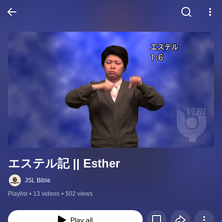
エステル記 || Esther
JSL Bible
Playlist
•
13 videos
•
502 views
Play all