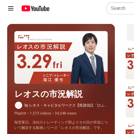
Play all
レオスの市況解説
by レオス・キャピタルワークス【投資信託「ひふ
み」公式】
Playlist
•
1,573 videos
•
34,348 views
毎営業日、当社のトレーディング部よりその日の市況につ
いて解説する動画シリーズ「レオスの市況解説」です。