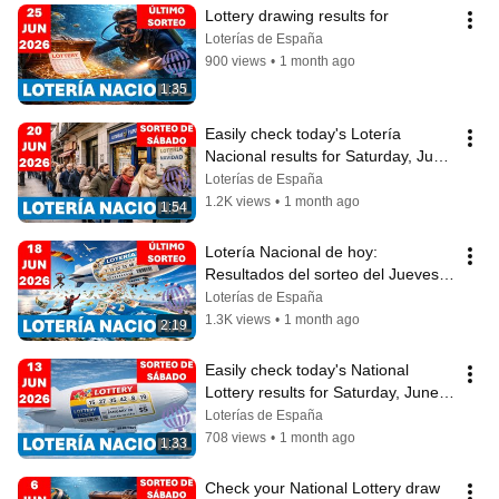
Lottery drawing results for
Loterías de España
900 views
•
1 month ago
1:35
Easily check today's Lotería 
Nacional results for Saturday, June 
20, 2026.
Loterías de España
1.2K views
•
1 month ago
1:54
Lotería Nacional de hoy: 
Resultados del sorteo del Jueves 
18 de Junio de 2026
Loterías de España
1.3K views
•
1 month ago
2:19
Easily check today's National 
Lottery results for Saturday, June 
13, 2026.
Loterías de España
708 views
•
1 month ago
1:33
Check your National Lottery draw 