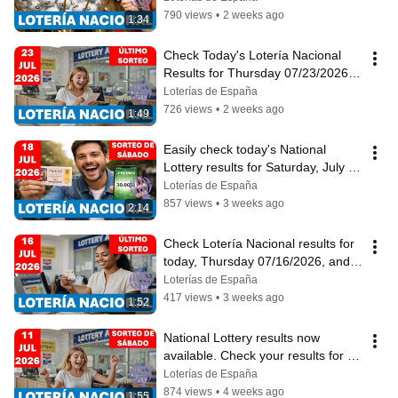
790 views
•
2 weeks ago
1:34
Check Today's Lotería Nacional 
Results for Thursday 07/23/2026 
and Yesterday's
Loterías de España
726 views
•
2 weeks ago
1:49
Easily check today's National 
Lottery results for Saturday, July 
18, 2026.
Loterías de España
857 views
•
3 weeks ago
2:14
Check Lotería Nacional results for 
today, Thursday 07/16/2026, and 
yesterday
Loterías de España
417 views
•
3 weeks ago
1:52
National Lottery results now 
available. Check your results for 
Saturday, July 11th 2
Loterías de España
874 views
•
4 weeks ago
1:55