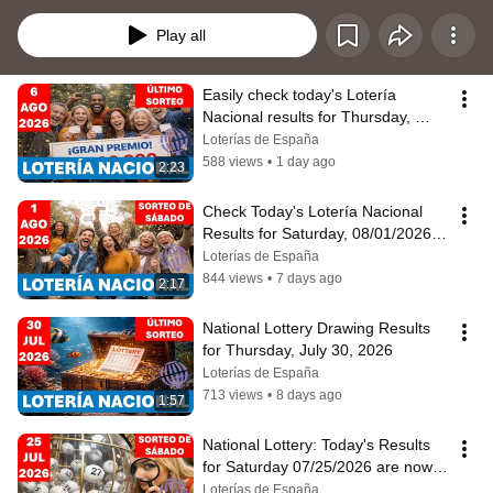
Play all
Easily check today's Lotería 
Nacional results for Thursday, 
August 6, 2026.
Loterías de España
588 views
•
1 day ago
2:23
Check Today's Lotería Nacional 
Results for Saturday, 08/01/2026 
and Yesterday's
Loterías de España
844 views
•
7 days ago
2:17
National Lottery Drawing Results 
for Thursday, July 30, 2026
Loterías de España
713 views
•
8 days ago
1:57
National Lottery: Today's Results 
for Saturday 07/25/2026 are now 
available
Loterías de España