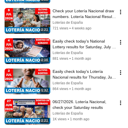
Check your Lotería Nacional draw 
numbers. Lotería Nacional Results 
(07/09/2026)
Loterías de España
721 views
•
4 weeks ago
2:21
Easily check today's National 
Lottery results for Saturday, July 4, 
2026.
Loterías de España
881 views
•
1 month ago
2:16
Easily check today's Lotería 
Nacional results for Thursday, July 
2, 2026.
Loterías de España
864 views
•
1 month ago
1:32
06/27/2026. Lotería Nacional, 
check your Saturday results
Loterías de España
1K views
•
1 month ago
2:21