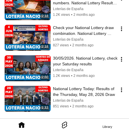
numbers. National Lottery Results 
(06/06/2026)
Loterías de España
1.2K views
•
2 months ago
2:18
Check your National Lottery draw 
combination. National Lottery 
Results (04/06/2026)
Loterías de España
827 views
•
2 months ago
2:18
30/05/2026. National Lottery, check 
your Saturday results
Loterías de España
1.2K views
•
2 months ago
2:00
National Lottery Today: Results of 
the Thursday, May 28, 2026 Draw
Loterías de España
851 views
•
2 months ago
1:33
Library