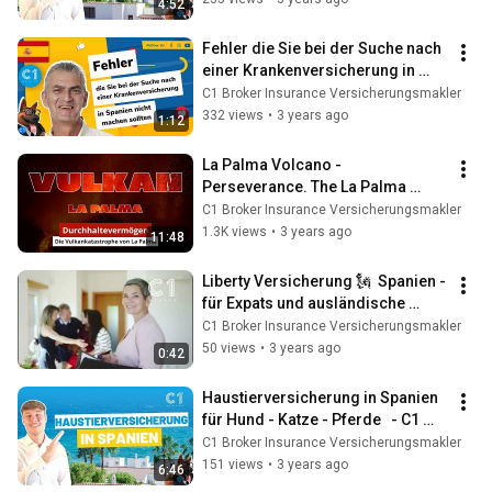
4:52
Fehler die Sie bei der Suche nach 
einer Krankenversicherung in 
Spanien nicht machen sollten
C1 Broker Insurance Versicherungsmakler
332 views
•
3 years ago
1:12
La Palma Volcano - 
Perseverance. The La Palma 
volcano catastrophe and resilient 
C1 Broker Insurance Versicherungsmakler
insurance people.
1.3K views
•
3 years ago
11:48
Liberty Versicherung 🗽  Spanien - 
für Expats und ausländische 
Einwohner in Spanien
C1 Broker Insurance Versicherungsmakler
50 views
•
3 years ago
0:42
Haustierversicherung in Spanien 
für Hund - Katze - Pferde   - C1 
Broker
C1 Broker Insurance Versicherungsmakler
151 views
•
3 years ago
6:46