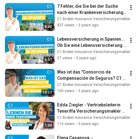
7 Fehler, die Sie bei der Suche 
nach einer Krankenversicherung 
in Spanien nicht machen sollten
C1 Broker Insurance Versicherungsmakler
837 views
•
3 years ago
8:40
Lebensversicherung in Spanien... 
Ob Sie eine Lebensversicherung 
brauchen - C1 Broker
C1 Broker Insurance Versicherungsmakler
27 views
•
3 years ago
6:57
Was ist das "Consorcio de 
Compensación de Seguros? C1 
Broker
C1 Broker Insurance Versicherungsmakler
100 views
•
3 years ago
10:17
Edda Ziegler - Vertriebsleiterin 
Teneriffa Versicherungsmakler - 
C1 Broker Zurich Allianz DKV
C1 Broker Insurance Versicherungsmakler
116 views
•
3 years ago
1:04
Elena Casanova  - 