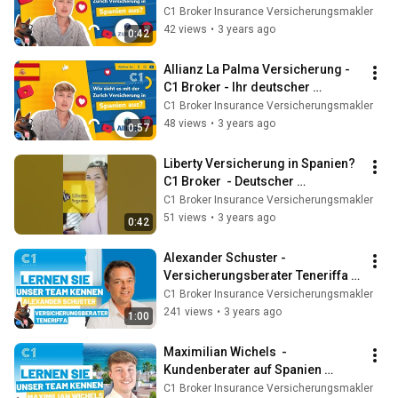
Einwohner in Spanien
C1 Broker Insurance Versicherungsmakler
42 views
•
3 years ago
0:42
Allianz La Palma Versicherung - 
C1 Broker - Ihr deutscher 
Versicherungsmakler auf der 
C1 Broker Insurance Versicherungsmakler
Insel La Palma
48 views
•
3 years ago
0:57
Liberty Versicherung in Spanien? 
C1 Broker  - Deutscher 
Versicherungsmakler in Spanien  
C1 Broker Insurance Versicherungsmakler
#shorts
51 views
•
3 years ago
0:42
Alexander Schuster - 
Versicherungsberater Teneriffa 
Versicherungsmakler C1 Broker 
C1 Broker Insurance Versicherungsmakler
Zurich Allianz DKV
241 views
•
3 years ago
1:00
Maximilian Wichels  - 
Kundenberater auf Spanien 
Versicherungsmakler - C1 Broker 
C1 Broker Insurance Versicherungsmakler