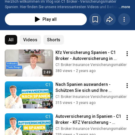
Herzlich willkommen im Vlog von C1 Broker - Versicherungsmakler 
Spanien. Hier finden Sie unsere interessantesten Videos und Beiträge zum 
...more
Thema Versicherungen in Spanien.
Play all
All
Videos
Shorts
Kfz Versicherung Spanien - C1 
Broker - Autoversicherung in 
Spanien einfach erklärt!
C1 Broker Insurance Versicherungsmakler
380 views
•
2 years ago
3:49
Nach Spanien auswandern - 
Schützen Sie sich und Ihre 
Familie mit gut 
C1 Broker Insurance Versicherungsmakler
Versicherungsschutz mit
315 views
•
3 years ago
5:36
Autoversicherung in Spanien - C1 
Broker - KFZ Versicherung - 
Versicherungsmakler Spanien & 
C1 Broker Insurance Versicherungsmakler
Kanaren
235 views
•
3 years ago