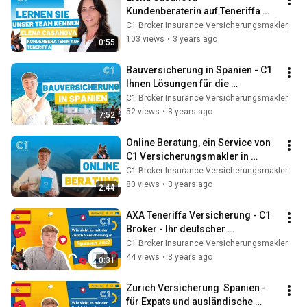
Kundenberaterin auf Teneriffa 
Versicherungsmakler - C1 Broker 
C1 Broker Insurance Versicherungsmakler
Zurich Allianz DKV
103 views
•
3 years ago
0:55
Bauversicherung in Spanien - C1 
Ihnen Lösungen für die 
Zehnjahres-
C1 Broker Insurance Versicherungsmakler
Schadenversicherung für Ihr 
52 views
•
3 years ago
7:52
Haus
Online Beratung, ein Service von 
C1 Versicherungsmakler in 
Spanien
C1 Broker Insurance Versicherungsmakler
80 views
•
3 years ago
2:44
AXA Teneriffa Versicherung - C1 
Broker - Ihr deutscher 
Versicherungsmakler auf 
C1 Broker Insurance Versicherungsmakler
Teneriffa
44 views
•
3 years ago
0:31
Zurich Versicherung  Spanien - 
für Expats und ausländische 