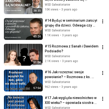
normalne” – mówi s. Daria 
WSD Salwatorianie
Tyborska CSFB
10K views
•
3 years ago
38:35
#14 Będąc w seminarium założył 
grupę dla dzieci. Odwaga czy 
głupota? – kl. Michał Góralewicz 
WSD Salwatorianie
SDS
1.1K views
•
3 years ago
45:24
#15 Rozmowa z Sanah i Dawidem 
Podsiadło?
WSD Salwatorianie
2.1K views
•
3 years ago
51:04
#16 Jak rozeznać swoje 
powołanie? – Rozmowa z ks. 
Łukaszem Aniołem SDS
WSD Salwatorianie
962 views
•
3 years ago
57:54
#17 Jak wygląda niewolnictwo w 
XXI wieku? – opowiada siostra 
Krzysztofa Kujawska
WSD Salwatorianie