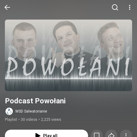
Podcast Powołani
WSD Salwatorianie
Playlist
•
30 videos
•
2,225 views
Play all