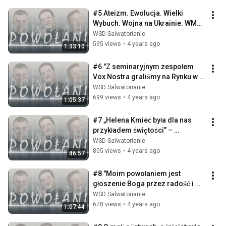
#5 Ateizm. Ewolucja. Wielki 
Wybuch. Wojna na Ukrainie. WMS - 
rozmowa z ks. Adamem 
WSD Salwatorianie
Ziółkowskim SDS
595 views
•
4 years ago
1:33:10
#6 "Z seminaryjnym zespołem 
Vox Nostra graliśmy na Rynku w 
Krakowie" - ks. Maciej Szeszko 
WSD Salwatorianie
SDS
699 views
•
4 years ago
1:05:37
#7 „Helena Kmieć była dla nas 
przykładem świętości” – 
opowiada ks. Mirosław Stanek 
WSD Salwatorianie
SDS
805 views
•
4 years ago
46:57
#8 "Moim powołaniem jest 
głoszenie Boga przez radość i 
śpiew" - dzieli się Nina 
WSD Salwatorianie
Woynarowska
678 views
•
4 years ago
1:07:44