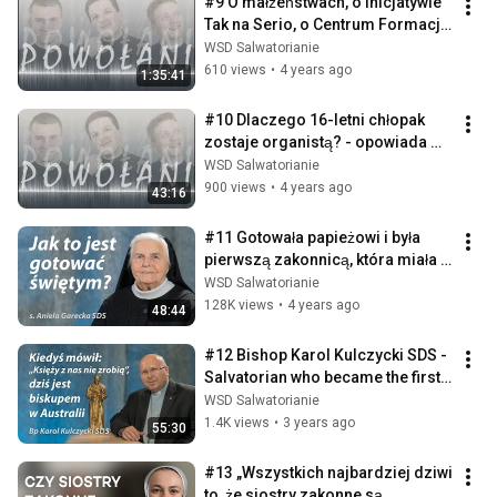
#9 O małżeństwach, o inicjatywie 
Tak na Serio, o Centrum Formacji 
Duchowej… Ks. Maciej Dalibor 
WSD Salwatorianie
SDS
610 views
•
4 years ago
1:35:41
#10 Dlaczego 16-letni chłopak 
zostaje organistą? - opowiada 
Szymon Kokocha
WSD Salwatorianie
900 views
•
4 years ago
43:16
#11 Gotowała papieżowi i była 
pierwszą zakonnicą, która miała 
program w TV – s. Aniela Garecka 
WSD Salwatorianie
SDS
128K views
•
4 years ago
48:44
#12 Bishop Karol Kulczycki SDS - 
Salvatorian who became the first 
Polish bishop in Australia
WSD Salwatorianie
1.4K views
•
3 years ago
55:30
#13 „Wszystkich najbardziej dziwi 
to, że siostry zakonne są 