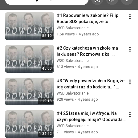
#1 Rapowanie w zakonie? Filip 
Budai SDS pokazuje, że to 
możliwe!
WSD Salwatorianie
1.5K views
•
4 years ago
55:10
#2 Czy katecheza w szkole ma 
jakiś sens? Rozmowa z ks. 
Jurkiem Lazarkiem SDS
WSD Salwatorianie
613 views
•
4 years ago
45:00
#3 "Wtedy powiedziałem Bogu, że 
idę ostatni raz do kościoła..." 
Rozmowa z dk. Pawłem 
WSD Salwatorianie
Janowskim SDS
928 views
•
4 years ago
1:19:18
#4 25 lat na misji w Afryce. Na 
czym polegają misje? Opowiada 
br. Bogusław Koza SDS
WSD Salwatorianie
711 views
•
4 years ago
1:34:52