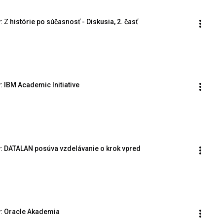
Z histórie po súčasnosť - Diskusia, 2. časť
: IBM Academic Initiative
y: DATALAN posúva vzdelávanie o krok vpred
y: Oracle Akademia