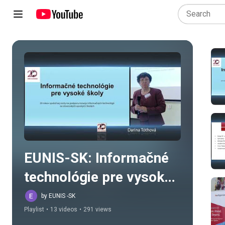
Play all
EUNIS-SK: Informačné 
technológie pre vysoké 
školy
by EUNIS -SK
Playlist
•
13 videos
•
291 views