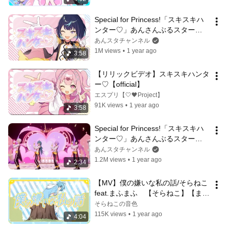
Special for Princess!「スキスキハ
ンター♡」あんさんぶるスター
ズ！！リリックMV
あんスタチャンネル
1M views
•
1 year ago
3:58
【リリックビデオ】スキスキハンタ
ー♡【official】
エスプリ【🤍🖤Project】
91K views
•
1 year ago
3:58
Special for Princess!「スキスキハ
ンター♡」あんさんぶるスター
ズ！！ Music ゲームサイズMV
あんスタチャンネル
1.2M views
•
1 year ago
2:34
【MV】僕の嫌いな私の話/そらねこ 
feat.まふまふ　【そらねこ】【まふ
まふ】【めろんぱーかー】
そらねこの音色
115K views
•
1 year ago
4:04