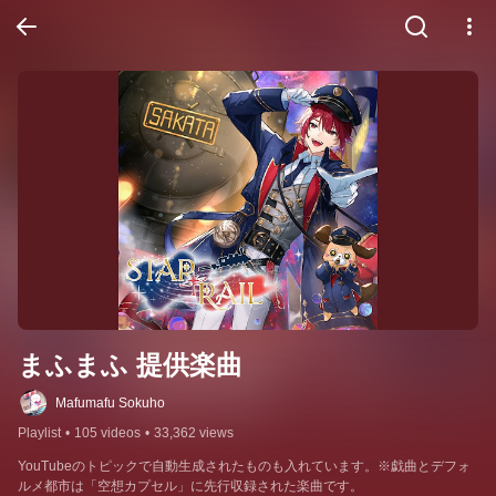
まふまふ 提供楽曲
Mafumafu Sokuho
Playlist
•
105 videos
•
33,362 views
YouTubeのトピックで自動生成されたものも入れています。※戯曲とデフォ
ルメ都市は「空想カプセル」に先行収録された楽曲です。