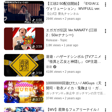
【江頭2:50配信開始】 『E!G!A!エ
ヴォリューション』 MV/FULL ver.
【公式】豊丸チャンネル
294K views
•
2 years ago
4:00
エガガガ伝説 Ver.NANATY (江頭
2：50inナナシー)
Release - Topic
1.8K views
•
1 year ago
3:59
遊遊 - ハザードシンボル [TVアニメ
『怪異と乙女と神隠し』 OP主題歌] 
Music Video（Full Ver.)
遊遊
418K views
•
2 years ago
3:58
10000000回遊びたい / AllGuys（天
開司・歌衣メイカ・兎鞠まり・ガッ
チマンV）
ガッチマンV→休止中 ガッチマンの方で活動継続中
374K views
•
2 years ago
3:27
【MV】星降るフェアリーテイル / 