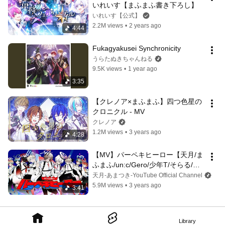
いれいす【まふまふ書き下ろし】
いれいす【公式】
2.2M views
•
2 years ago
4:44
Fukagyakusei Synchronicity
うらたぬきちゃんねる
9.5K views
•
1 year ago
3:35
【クレノア×まふまふ】四つ色星の
クロニクル - MV
クレノア
1.2M views
•
3 years ago
4:28
【MV】パーペキヒーロー【天月/ま
ふまふ/un:c/Gero/少年T/そらる/超
学生/となりの坂田。/luz】
天月-あまつき-YouTube Official Channel
5.9M views
•
3 years ago
3:41
Library