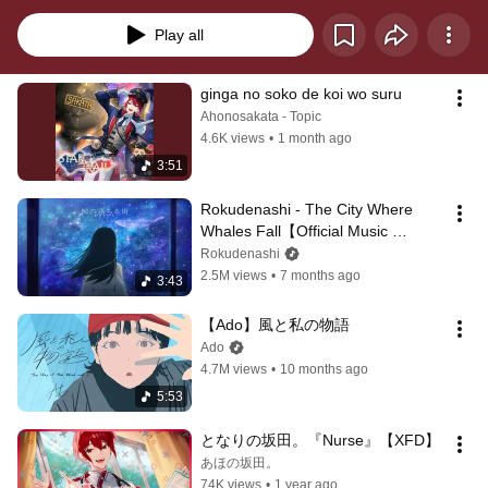
Play all
ginga no soko de koi wo suru
Ahonosakata - Topic
4.6K views
•
1 month ago
3:51
Rokudenashi - The City Where 
Whales Fall【Official Music 
Video】
Rokudenashi
2.5M views
•
7 months ago
3:43
【Ado】風と私の物語
Ado
4.7M views
•
10 months ago
5:53
となりの坂田。『Nurse』【XFD】
あほの坂田。
74K views
•
1 year ago