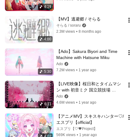
4:19
【MV】逃避郷 / そらる
そらる / soraru
2.3M views
•
8 months ago
4:00
【Ado】Sakura Biyori and Time 
Machine with Hatsune Miku
Ado
7.2M views
•
1 year ago
5:30
【LIVE映像】桜日和とタイムマシ
ン with 初音ミク 国立競技場 
2024.4.28【Ado】
Ado
4.6M views
•
1 year ago
6:11
【アニメMV】スキスキハンター♡/
エスプリ【official】
エスプリ【🤍🖤Project】
569K views
•
1 year ago
4:02