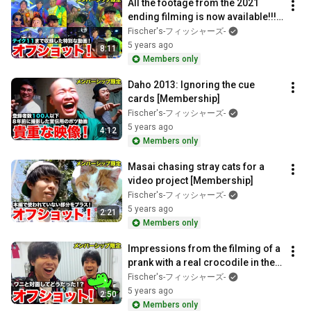
All the footage from the 2021 
ending filming is now available!!! 
[Membership]
Fischer's-フィッシャーズ-
5 years ago
8:11
Members only
Daho 2013: Ignoring the cue 
cards [Membership]
Fischer's-フィッシャーズ-
5 years ago
4:12
Members only
Masai chasing stray cats for a 
video project [Membership]
Fischer's-フィッシャーズ-
5 years ago
2:21
Members only
Impressions from the filming of a 
prank with a real crocodile in the 
bathroom [Membership]
Fischer's-フィッシャーズ-
5 years ago
2:50
Members only