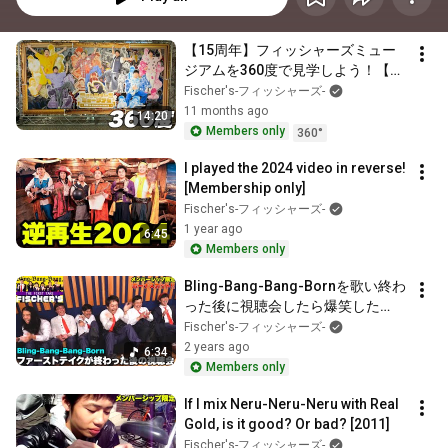
【15周年】フィッシャーズミュー
ジアムを360度で見学しよう！【メ
ンバーシップ】
Fischer's-フィッシャーズ-
11 months ago
14:20
Members only
360°
I played the 2024 video in reverse! 
[Membership only]
Fischer's-フィッシャーズ-
1 year ago
6:45
Members only
Bling-Bang-Bang-Bornを歌い終わ
った後に視聴会したら爆笑した
www
Fischer's-フィッシャーズ-
2 years ago
6:34
Members only
If I mix Neru-Neru-Neru with Real 
Gold, is it good? Or bad? [2011]
Fischer's-フィッシャーズ-