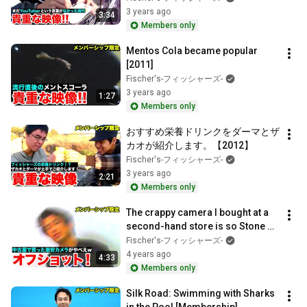
3 years ago
3:34
Members only
Mentos Cola became popular 
[2011]
Fischer's-フィッシャーズ-
3 years ago
1:27
Members only
おすすめ栄養ドリンクをダーマとザ
カオが紹介します。【2012】
Fischer's-フィッシャーズ-
3 years ago
2:21
Members only
The crappy camera I bought at a 
second-hand store is so Stone 
Age lol [Membership]
Fischer's-フィッシャーズ-
4 years ago
4:33
Members only
Silk Road: Swimming with Sharks 