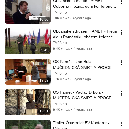
Občanské sdružení PAMĚŤ - 
Odborná mezinárodní konference 
„Můj pohled na železnou oponu“
TVFBrno
18K views
•
4 years ago
10:10
Občanské sdružení PAMĚŤ - Pietní 
akt u Památníku obětem železné 
opony, 2021
TVFBrno
9.4K views
•
4 years ago
9:49
OS Paměť - Jan Bula - 
MUČEDNICKÁ SMRT A PROCES 
BLAHOŘEČENÍ
TVFBrno
17K views
•
5 years ago
18:18
OS Pamět - Václav Drbola - 
MUČEDNICKÁ SMRT A PROCES 
BLAHOŘEČENÍ
TVFBrno
9.4K views
•
4 years ago
12:51
Trailer ÖsterreichEV Konferenz 
Mikulov