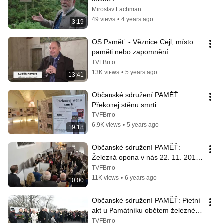
Miroslav Lachman
49 views
•
4 years ago
3:19
OS Paměť  - Věznice Cejl, místo 
paměti nebo zapomnění
TVFBrno
13K views
•
5 years ago
13:41
Občanské sdružení PAMĚŤ: 
Překonej stěnu smrti
TVFBrno
6.9K views
•
5 years ago
19:18
Občanské sdružení PAMĚŤ: 
Železná opona v nás 22. 11. 2019, 
Mikulov
TVFBrno
11K views
•
6 years ago
10:00
Občanské sdružení PAMĚŤ: Pietní 
akt u Památníku obětem železné 
opony, 2019
TVFBrno