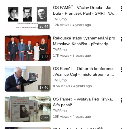
OS PAMĚŤ : Václav Drbola - Jan 
Bula - František Pařil - SMRT NA 
KOMUNISTICKÉM POPRAVIŠTI
TVFBrno
12K views
•
4 years ago
25:44
Rakouské státní vyznamenání pro 
Miroslava Kasáčka - předsedy 
kolegia Sdružení PAMĚŤ z.s.
TVFBrno
17K views
•
3 years ago
7:23
OS Paměť  - Odborná konference 
„Věznice Cejl – místo utrpení a 
paměti“
TVFBrno
8.5K views
•
4 years ago
17:46
OS Paměť  - výstava Petr Křivka, 
Alfa pasáž
TVFBrno
10K views
•
4 years ago
8:56