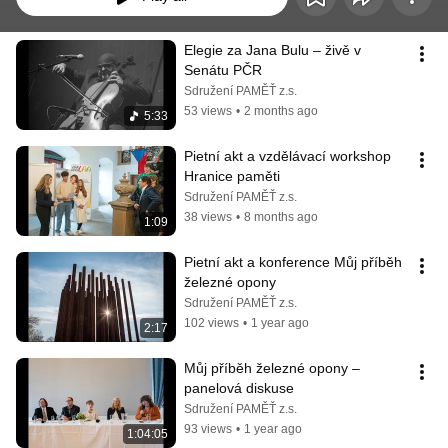
Elegie za Jana Bulu –⁠⁠⁠⁠⁠⁠ živě v 
Senátu PČR
Sdružení PAMĚŤ z.s.
53 views
•
2 months ago
5:33
Pietní akt a vzdělávací workshop 
Hranice paměti
Sdružení PAMĚŤ z.s.
38 views
•
8 months ago
1:09
Pietní akt a konference Můj příběh 
železné opony
Sdružení PAMĚŤ z.s.
102 views
•
1 year ago
2:17
Můj příběh železné opony – 
panelová diskuse
Sdružení PAMĚŤ z.s.
93 views
•
1 year ago
1:04:05