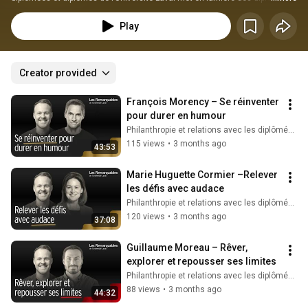
et diplômés qui se démarquent par leur contribution exceptionnelle à leur 
profession et à l’Université Laval. Nous avons le plaisir de vous présenter 
Play
les 10 lauréates et lauréats du prix Grand diplômé ou du prix Jeune 
diplômé.
Creator provided
François Morency – Se réinventer 
pour durer en humour
Philanthropie et relations avec les diplômés ULaval
115 views
•
3 months ago
43:53
Marie Huguette Cormier –Relever 
les défis avec audace
Philanthropie et relations avec les diplômés ULaval
120 views
•
3 months ago
37:08
Guillaume Moreau – Rêver, 
explorer et repousser ses limites
Philanthropie et relations avec les diplômés ULaval
88 views
•
3 months ago
44:32