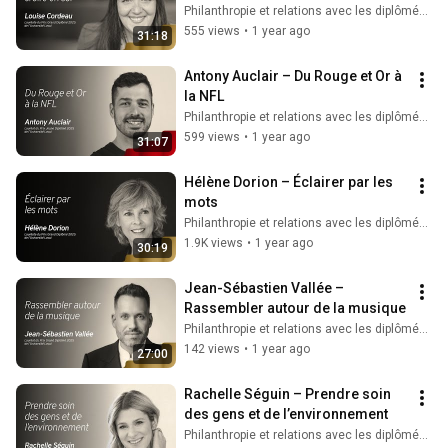
Philanthropie et relations avec les diplômés ULaval
555 views
•
1 year ago
31:18
Antony Auclair – Du Rouge et Or à 
la NFL
Philanthropie et relations avec les diplômés ULaval
599 views
•
1 year ago
31:07
Hélène Dorion – Éclairer par les 
mots
Philanthropie et relations avec les diplômés ULaval
1.9K views
•
1 year ago
30:19
Jean-Sébastien Vallée – 
Rassembler autour de la musique
Philanthropie et relations avec les diplômés ULaval
142 views
•
1 year ago
27:00
Rachelle Séguin – Prendre soin 
des gens et de l’environnement
Philanthropie et relations avec les diplômés ULaval