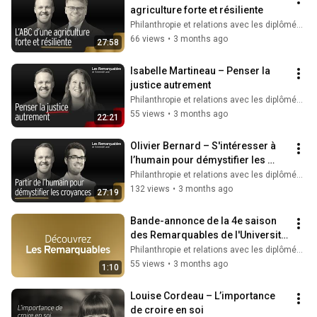
agriculture forte et résiliente
Philanthropie et relations avec les diplômés ULaval
66 views
•
3 months ago
27:58
Isabelle Martineau – Penser la 
justice autrement
Philanthropie et relations avec les diplômés ULaval
55 views
•
3 months ago
22:21
Olivier Bernard – S'intéresser à 
l’humain pour démystifier les 
croyances
Philanthropie et relations avec les diplômés ULaval
132 views
•
3 months ago
27:19
Bande-annonce de la 4e saison 
des Remarquables de l'Université 
Laval
Philanthropie et relations avec les diplômés ULaval
55 views
•
3 months ago
1:10
Louise Cordeau – L’importance 
de croire en soi