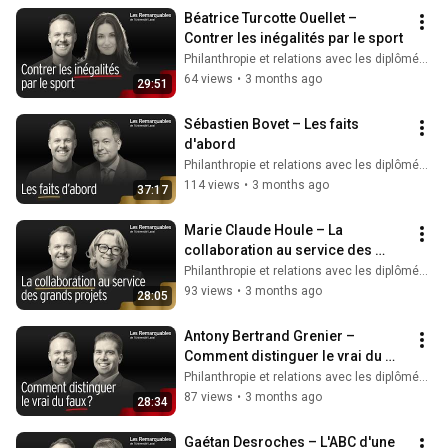
Béatrice Turcotte Ouellet – 
Contrer les inégalités par le sport
Philanthropie et relations avec les diplômés ULaval
64 views
•
3 months ago
29:51
Sébastien Bovet – Les faits 
d'abord
Philanthropie et relations avec les diplômés ULaval
114 views
•
3 months ago
37:17
Marie Claude Houle – La 
collaboration au service des 
grands projets
Philanthropie et relations avec les diplômés ULaval
93 views
•
3 months ago
28:05
Antony Bertrand Grenier – 
Comment distinguer le vrai du 
faux?
Philanthropie et relations avec les diplômés ULaval
87 views
•
3 months ago
28:34
Gaétan Desroches – L'ABC d'une 