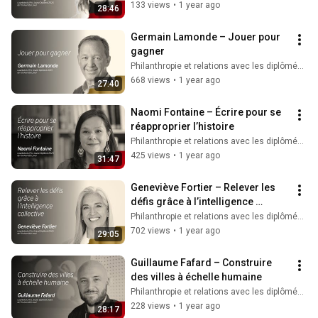
133 views
•
1 year ago
28:46
Germain Lamonde – Jouer pour 
gagner
Philanthropie et relations avec les diplômés ULaval
668 views
•
1 year ago
27:40
Naomi Fontaine – Écrire pour se 
réapproprier l’histoire
Philanthropie et relations avec les diplômés ULaval
425 views
•
1 year ago
31:47
Geneviève Fortier – Relever les 
défis grâce à l’intelligence 
collective
Philanthropie et relations avec les diplômés ULaval
702 views
•
1 year ago
29:05
Guillaume Fafard – Construire 
des villes à échelle humaine
Philanthropie et relations avec les diplômés ULaval
228 views
•
1 year ago
28:17