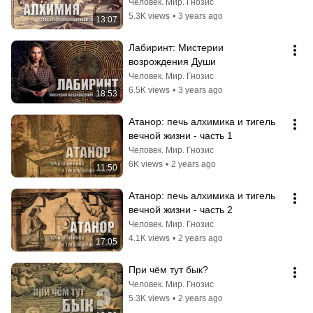
Человек. Мир. Гнозис
5.3K views
•
3 years ago
13:07
Лабиринт: Мистерии 
возрождения Души
Человек. Мир. Гнозис
6.5K views
•
3 years ago
18:53
Атанор: печь алхимика и тигель 
вечной жизни - часть 1
Человек. Мир. Гнозис
6K views
•
2 years ago
11:50
Атанор: печь алхимика и тигель 
вечной жизни - часть 2
Человек. Мир. Гнозис
4.1K views
•
2 years ago
17:05
При чём тут бык?
Человек. Мир. Гнозис
5.3K views
•
2 years ago