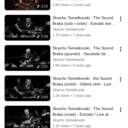
2.9K views
•
5 years ago
3:15
Stracho Temelkovski : The Sound 
Braka (solo / octet) - Extraits live at 
Opéra de Lyon
Stracho Temelkovski
1.7K views
•
7 years ago
2:34
Stracho Temelkovski : The Sound 
Braka (quartet) - Saudade de 
Baumettes - Live at Opéra de Lyon
Stracho Temelkovski
1.8K views
•
6 years ago
2:07
Stracho Temelkovski : the Sound 
Braka (octet) - Odimé siné - Live at 
Opéra de Lyon
Stracho Temelkovski
1.1K views
•
7 years ago
2:03
Stracho Temelkovski : The Sound 
Braka (octet) - Extraits / Live at 
Opéra de Lyon
Stracho Temelkovski
3.1K views
•
7 years ago
3:05