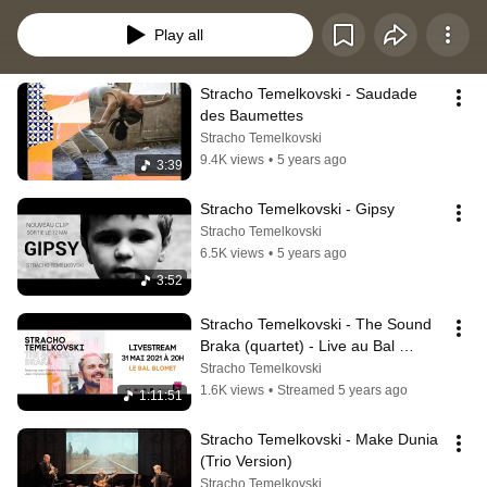
Play all
Stracho Temelkovski - Saudade 
des Baumettes
Stracho Temelkovski
9.4K views
•
5 years ago
3:39
Stracho Temelkovski - Gipsy
Stracho Temelkovski
6.5K views
•
5 years ago
3:52
Stracho Temelkovski - The Sound 
Braka (quartet) - Live au Bal 
Blomet
Stracho Temelkovski
1.6K views
•
Streamed 5 years ago
1:11:51
Stracho Temelkovski - Make Dunia 
(Trio Version)
Stracho Temelkovski