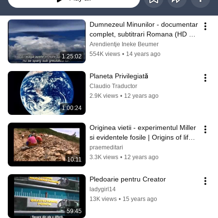
Dumnezeul Minunilor - documentar 
complet, subtitrari Romana (HD & 
HQ)
Arendientje Ineke Beumer
554K views
•
14 years ago
1:25:02
Planeta Privilegiată
Claudio Traductor
2.9K views
•
12 years ago
1:00:24
Originea vietii - experimentul Miller 
si evidentele fosile | Origins of life. 
The Miller experiment
praemeditari
3.3K views
•
12 years ago
10:11
Pledoarie pentru Creator
ladygirl14
13K views
•
15 years ago
59:45