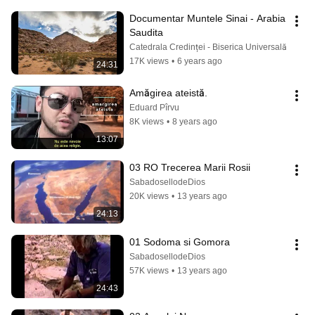
Documentar Muntele Sinai - Arabia 
Saudita
Catedrala Credinței - Biserica Universală
17K views
•
6 years ago
24:31
Amăgirea ateistă.
Eduard Pîrvu
8K views
•
8 years ago
13:07
03 RO Trecerea Marii Rosii
SabadosellodeDios
20K views
•
13 years ago
24:13
01 Sodoma si Gomora
SabadosellodeDios
57K views
•
13 years ago
24:43