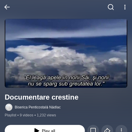
Documentare crestine
Biserica Penticostală Nădlac
Playlist
•
9 videos
•
1,232 views
Play all