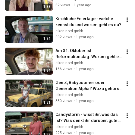
undenkbar?
82 views
•
1 year ago
1:38
Kirchliche Feiertage - welche 
kennst du und worum geht es da?
eikon nord gmbh
302 views
•
1 year ago
1:34
Am 31. Oktober ist 
Reformationstag. Worum geht es 
da und was hat der mit uns heute 
eikon nord gmbh
noch zu tun?
166 views
•
1 year ago
1:34
Gen Z, Babyboomer oder 
Generation Alpha? Wozu gehörst 
du und was sagt das über dich?
eikon nord gmbh
550 views
•
1 year ago
1:31
Candystorm - wisst ihr, was das 
ist? Was denkt ihr darüber, gute 
Maßnahme oder sinnlos?
eikon nord gmbh
225 views
•
1 year ago
1:32