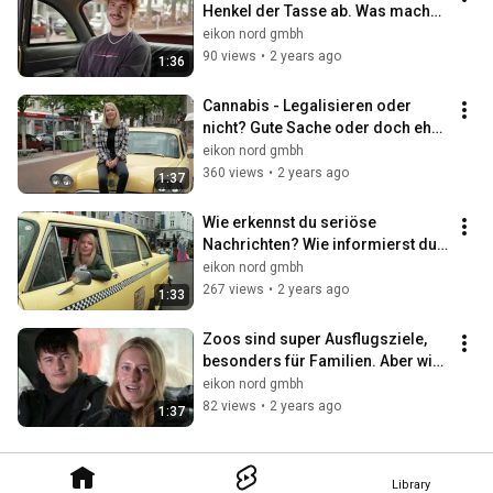
Henkel der Tasse ab. Was machst 
du, reparieren oder neu kaufen?
eikon nord gmbh
90 views
•
2 years ago
1:36
Cannabis - Legalisieren oder 
nicht? Gute Sache oder doch eher 
riskant, vor allem für Jüngere?
eikon nord gmbh
360 views
•
2 years ago
1:37
Wie erkennst du seriöse 
Nachrichten? Wie informierst du 
dich?
eikon nord gmbh
267 views
•
2 years ago
1:33
Zoos sind super Ausflugsziele, 
besonders für Familien. Aber wie 
sieht es mit dem Wohl der Tiere 
eikon nord gmbh
aus?
82 views
•
2 years ago
1:37
Library