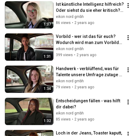
Ist künstliche Intelligenz hilfreich? 
Oder siehst du sie eher kritisch? 
Was wird sich verändern?
eikon nord gmbh
86 views
•
2 years ago
1:37
Vorbild - wer ist das für euch? 
Wodurch wird man zum Vorbild? 
Ist es wichtig, Vorbilder zu haben?
eikon nord gmbh
399 views
•
2 years ago
1:31
Handwerk - verblüffend, was für 
Talente unsere Umfrage zutage 
gefördert hat!
eikon nord gmbh
79 views
•
2 years ago
1:34
Entscheidungen fällen - was hilft 
dir dabei?
eikon nord gmbh
85 views
•
2 years ago
1:32
Loch in der Jeans, Toaster kaputt, 