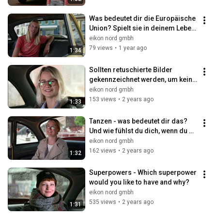
Was bedeutet dir die Europäische 
Union? Spielt sie in deinem Leben 
überhaupt eine Rolle?
eikon nord gmbh
79 views
•
1 year ago
1:34
Sollten retuschierte Bilder 
gekennzeichnet werden, um keine 
unrealistischen Erwartungen zu 
eikon nord gmbh
wecken?
153 views
•
2 years ago
1:33
Tanzen - was bedeutet dir das? 
Und wie fühlst du dich, wenn du 
tanzt? Wenn tanzt du und mit 
eikon nord gmbh
wem?
162 views
•
2 years ago
1:32
Superpowers - Which superpower 
would you like to have and why?
eikon nord gmbh
535 views
•
2 years ago
1:31