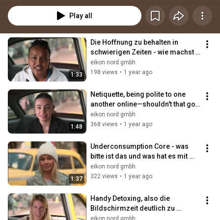
Play all
Die Hoffnung zu behalten in 
schwierigen Zeiten - wie machst 
du das? Was hilft dir dabei?
eikon nord gmbh
198 views
•
1 year ago
1:33
Netiquette, being polite to one 
another online—shouldn't that go 
without saying?
eikon nord gmbh
368 views
•
1 year ago
1:48
Underconsumption Core - was 
bitte ist das und was hat es mit 
meinem Leben zu tun?
eikon nord gmbh
322 views
•
1 year ago
1:37
Handy Detoxing, also die 
Bildschirmzeit deutlich zu 
verringern - eine Option oder 
eikon nord gmbh