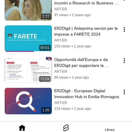
incontri a Research to Business 
2024
ART-ER
97 views
•
2 years ago
1:32
ER2Digit | Anteprima servizi per le 
imprese a FARETE 2024
ART-ER
150 views
•
1 year ago
50:01
Opportunità dall’Europa e da 
ER2Digit per supportare la 
trasformazione digitale - Webinar 
ART-ER
10/12/2024
99 views
•
1 year ago
53:04
ER2Digit - European Digital 
Innovation Hub in Emilia-Romagna
ART-ER
134 views
•
1 year ago
1:35
Library