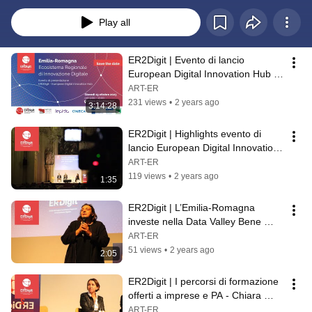
collaborazione di ART-ER, LEPIDA e CINECA per favorire il miglioramento 
dell’offerta di servizi pubblici e l’adozione di soluzioni digitali innovative 
Play all
nella Pubblica Amministrazione e nelle imprese.
ER2Digit | Evento di lancio 
European Digital Innovation Hub 
dell’Emilia-Romagna
ART-ER
231 views
•
2 years ago
3:14:28
ER2Digit | Highlights evento di 
lancio European Digital Innovation 
Hub dell’Emilia-Romagna
ART-ER
119 views
•
2 years ago
1:35
ER2Digit | L’Emilia-Romagna 
investe nella Data Valley Bene 
Comune - Paola Salomoni (RER)
ART-ER
51 views
•
2 years ago
2:05
ER2Digit | I percorsi di formazione 
offerti a imprese e PA - Chiara 
Dellacasa (CINECA)
ART-ER