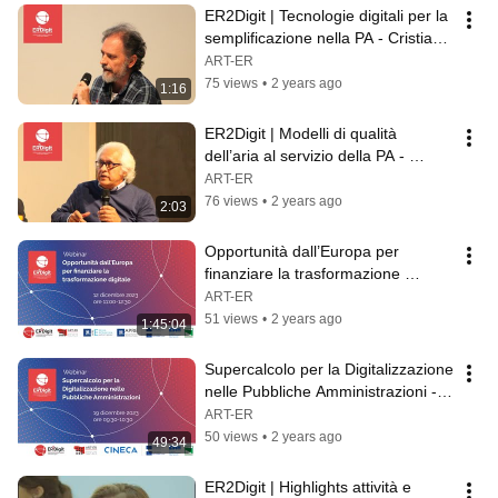
ER2Digit | Tecnologie digitali per la 
semplificazione nella PA - Cristiano 
Passerini (LEPIDA)
ART-ER
75 views
•
2 years ago
1:16
ER2Digit | Modelli di qualità 
dell’aria al servizio della PA - 
Camillo Silibello (ARIANET)
ART-ER
76 views
•
2 years ago
2:03
Opportunità dall’Europa per 
finanziare la trasformazione 
digitale - ER2Digit | 12/12/2023
ART-ER
51 views
•
2 years ago
1:45:04
Supercalcolo per la Digitalizzazione 
nelle Pubbliche Amministrazioni - 
ER2Digit 19/12/2023
ART-ER
50 views
•
2 years ago
49:34
ER2Digit | Highlights attività e 