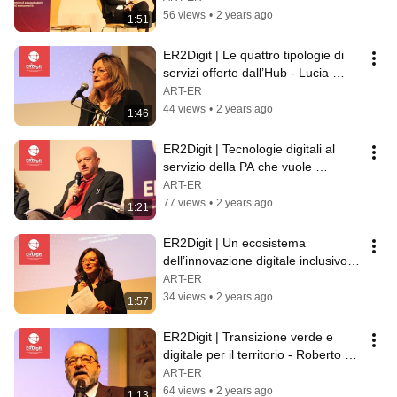
56 views
•
2 years ago
1:51
ER2Digit | Le quattro tipologie di 
servizi offerte dall’Hub - Lucia 
Mazzoni (ART-ER)
ART-ER
44 views
•
2 years ago
1:46
ER2Digit | Tecnologie digitali al 
servizio della PA che vuole 
innovare - Gianluca Mazzini 
ART-ER
(LEPIDA)
77 views
•
2 years ago
1:21
ER2Digit | Un ecosistema 
dell’innovazione digitale inclusivo - 
Marina Silverii (ART-ER)
ART-ER
34 views
•
2 years ago
1:57
ER2Digit | Transizione verde e 
digitale per il territorio - Roberto 
Righetti (ART-ER)
ART-ER
64 views
•
2 years ago
1:13