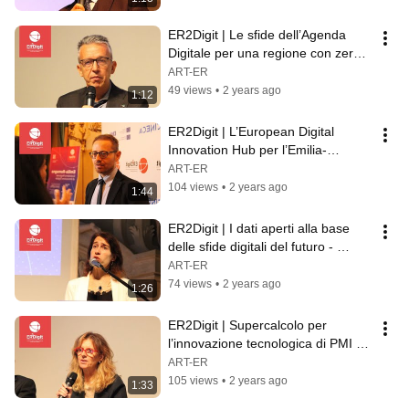
ER2Digit | Le sfide dell’Agenda 
Digitale per una regione con zero 
differenze - Andrea Orlando (RER)
ART-ER
49 views
•
2 years ago
1:12
ER2Digit | L’European Digital 
Innovation Hub per l’Emilia-
Romagna - Ugo Mencherini (ART-
ART-ER
ER)
104 views
•
2 years ago
1:44
ER2Digit | I dati aperti alla base 
delle sfide digitali del futuro - 
Sabina Leonelli (Univ. Exeter)
ART-ER
74 views
•
2 years ago
1:26
ER2Digit | Supercalcolo per 
l’innovazione tecnologica di PMI e 
PA - Gabriella Scipione (CINECA)
ART-ER
105 views
•
2 years ago
1:33