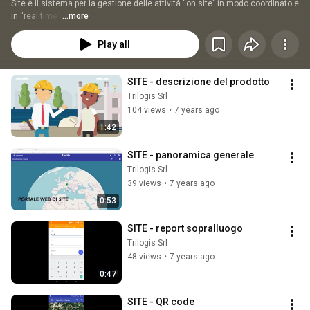
Site è il sistema per la gestione delle attività “on site” in modo coordinato e 
in “real time”.
...more
Play all
SITE - descrizione del prodotto
Trilogis Srl
104 views
•
7 years ago
1:42
SITE - panoramica generale
Trilogis Srl
39 views
•
7 years ago
0:53
SITE - report sopralluogo
Trilogis Srl
48 views
•
7 years ago
0:47
SITE - QR code