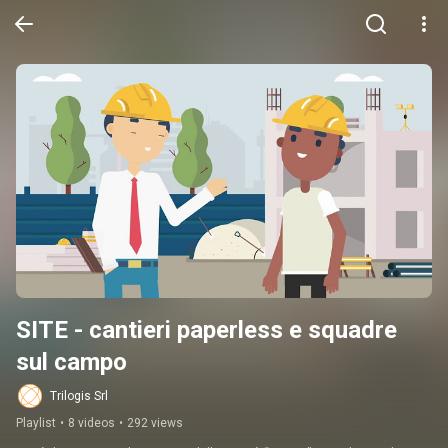
SITE - cantieri paperless e squadre 
sul campo
Trilogis Srl
Playlist
•
8 videos
•
292 views