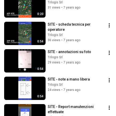
Trilogis Srl
31 views
•
7 years ago
0:20
SITE - scheda tecnica per 
operatore
Trilogis Srl
36 views
•
7 years ago
0:54
SITE - annotazioni su foto
Trilogis Srl
29 views
•
7 years ago
0:54
SITE - note a mano libera
Trilogis Srl
24 views
•
7 years ago
0:54
SITE - Report manutenzioni 
effettuate