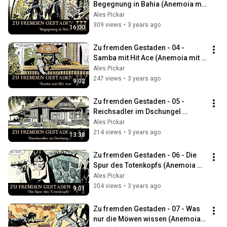
Begegnung in Bahia (Anemoia mit 
Corto Maltese)
Ales Pickar
309 views
•
3 years ago
16:00
Zu fremden Gestaden - 04 - 
Samba mit Hit Ace (Anemoia mit 
Corto Maltese)
Ales Pickar
247 views
•
3 years ago
9:02
Zu fremden Gestaden - 05 - 
Reichsadler im Dschungel 
(Anemoia mit Corto Maltese)
Ales Pickar
214 views
•
3 years ago
13:38
Zu fremden Gestaden - 06 - Die 
Spur des Totenkopfs (Anemoia 
mit Corto Maltese)
Ales Pickar
204 views
•
3 years ago
9:01
Zu fremden Gestaden - 07 - Was 
nur die Möwen wissen (Anemoia 