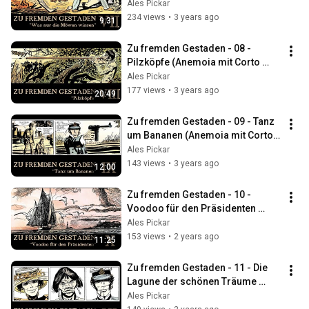
mit Corto Maltese)
Ales Pickar
234 views
•
3 years ago
9:31
Zu fremden Gestaden - 08 - 
Pilzköpfe (Anemoia mit Corto 
Maltese)
Ales Pickar
177 views
•
3 years ago
20:49
Zu fremden Gestaden - 09 - Tanz 
um Bananen (Anemoia mit Corto 
Maltese)
Ales Pickar
143 views
•
3 years ago
12:00
Zu fremden Gestaden - 10 - 
Voodoo für den Präsidenten 
(Anemoia mit Corto Maltese)
Ales Pickar
153 views
•
2 years ago
11:25
Zu fremden Gestaden - 11 - Die 
Lagune der schönen Träume 
(Anemoia mit Corto Maltese)
Ales Pickar