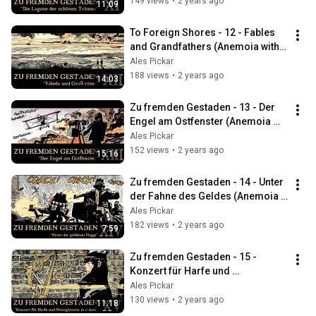
149 views
•
2 years ago
11:09
To Foreign Shores - 12 - Fables 
and Grandfathers (Anemoia with 
Corto Maltese)
Ales Pickar
188 views
•
2 years ago
14:03
Zu fremden Gestaden - 13 - Der 
Engel am Ostfenster (Anemoia mit 
Corto Maltese)
Ales Pickar
152 views
•
2 years ago
15:16
Zu fremden Gestaden - 14 - Unter 
der Fahne des Geldes (Anemoia 
mit Corto Maltese)
Ales Pickar
182 views
•
2 years ago
7:59
Zu fremden Gestaden - 15 - 
Konzert für Harfe und 
Nitroglyzerin in o’moll (Anemoia 
Ales Pickar
mit Corto Maltese)
130 views
•
2 years ago
11:18