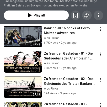
Eine langsame, unaufgeregte Meditation über Corto Maltese und Hugo 
Pratt. Im Geiste des Eskapismus und des exotischen Fernwehs.
Play all
Ranking all 16 books of Corto 
Maltese adventures
Ales Pickar
6.7K views
•
2 years ago
35:26
Zu fremden Gestaden - 01 - Die 
Südseeballade (Anemoia mit 
Corto Maltese)
Ales Pickar
3.3K views
•
3 years ago
1:31:31
Zu fremden Gestaden - 02 - Das 
Geheimnis des Tristan Bantam 
(Anemoia mit Corto Maltese)
Ales Pickar
594 views
•
3 years ago
27:49
Zu fremden Gestaden - 03 - 