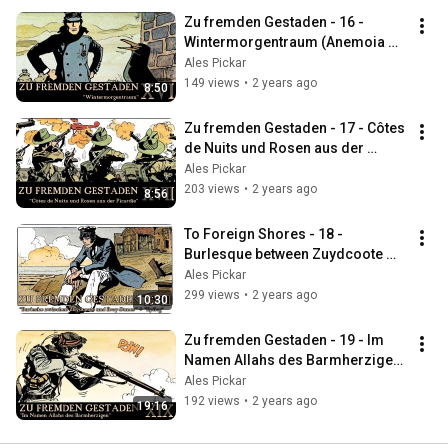
Zu fremden Gestaden - 16 - 
Wintermorgentraum (Anemoia 
mit Corto Maltese)
Ales Pickar
149 views
•
2 years ago
8:50
Zu fremden Gestaden - 17 - Côtes 
de Nuits und Rosen aus der 
Picardie (Anemoia mit Corto 
Ales Pickar
Maltese)
203 views
•
2 years ago
8:56
To Foreign Shores - 18 - 
Burlesque between Zuydcoote 
and Bray-Dunes (Anemoia with 
Ales Pickar
Corto Maltese)
299 views
•
2 years ago
10:30
Zu fremden Gestaden - 19 - Im 
Namen Allahs des Barmherzigen 
(Anemoia mit Corto Maltese)
Ales Pickar
192 views
•
2 years ago
19:16