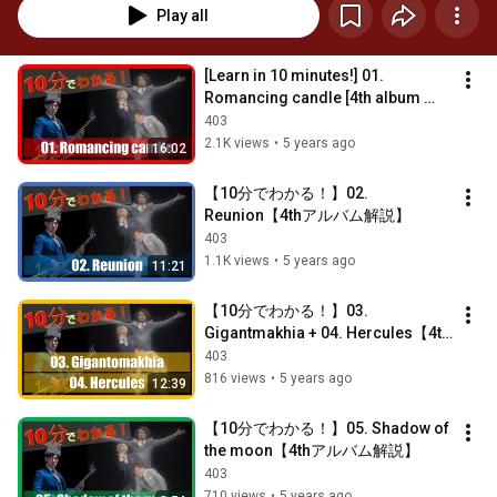
Play all
[Learn in 10 minutes!] 01. 
Romancing candle [4th album 
commentary]
403
2.1K views
•
5 years ago
16:02
【10分でわかる！】02. 
Reunion【4thアルバム解説】
403
1.1K views
•
5 years ago
11:21
【10分でわかる！】03. 
Gigantmakhia + 04. Hercules【4th
アルバム解説】
403
816 views
•
5 years ago
12:39
【10分でわかる！】05. Shadow of 
the moon【4thアルバム解説】
403
710 views
•
5 years ago