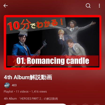
4th Album解説動画
403
Playlist
•
11 videos
•
1,416 views
4th Album 「HEROES PART 2」の解説動画