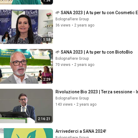
1:34
🌱 SANA 2023 | A tu per tu con Cosmetic 
BolognaFiere Group
36 views
•
2 years ago
1:58
🌱 SANA 2023 | A tu per tu con BiotoBio
BolognaFiere Group
70 views
•
2 years ago
2:29
Rivoluzione Bio 2023 | Terza sessione - I
BolognaFiere Group
143 views
•
2 years ago
2:16:21
Arrivederci a SANA 2024!
BolognaFiere Group