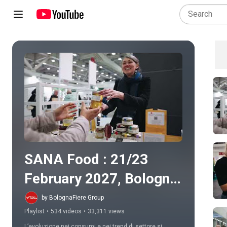
Play all
SANA Food : 21/23 
February 2027, Bologna 
italy - 
by BolognaFiere Group
Playlist
•
534 videos
•
33,311 views
https://www.sana.it
L’evoluzione nei consumi e nei trend di settore si 