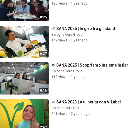
120 views
•
1 year ago
0:26
🌱 SANA 2025 | In giro tra gli stand
BolognaFiere Group
142 views
•
1 year ago
0:27
🌱 SANA 2025 | Scopriamo insieme la fier
BolognaFiere Group
119 views
•
1 year ago
0:16
🌱 SANA 2023 | A tu per tu con V-Label
BolognaFiere Group
241 views
•
2 years ago
2:47