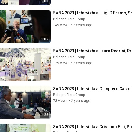
1:00
SANA 2023 | Intervista a Luigi D'Eramo, S
BolognaFiere Group
149 views
•
2 years ago
1:07
SANA 2023 | Intervista a Laura Pedrini, P
BolognaFiere Group
129 views
•
2 years ago
1:11
SANA 2023 | Intervista a Gianpiero Calzo
BolognaFiere Group
73 views
•
2 years ago
1:36
SANA 2023 | Intervista a Cristiano Fini, Pr