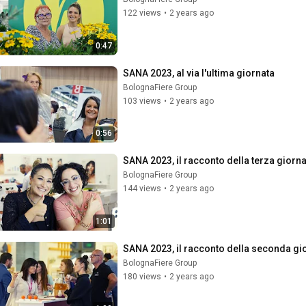
122 views
•
2 years ago
0:47
SANA 2023, al via l'ultima giornata
BolognaFiere Group
103 views
•
2 years ago
0:56
SANA 2023, il racconto della terza giorna
BolognaFiere Group
144 views
•
2 years ago
1:01
SANA 2023, il racconto della seconda gi
BolognaFiere Group
180 views
•
2 years ago