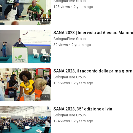
BolognaFiere Group
128 views
•
2 years ago
1:03
SANA 2023 | Intervista ad Alessio Mammi,
BolognaFiere Group
59 views
•
2 years ago
0:48
SANA 2023, il racconto della prima giorn
BolognaFiere Group
135 views
•
2 years ago
0:58
SANA 2023, 35° edizione al via
BolognaFiere Group
194 views
•
2 years ago