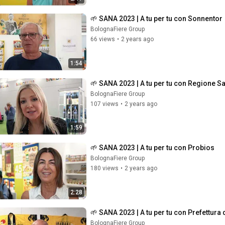
🌱 SANA 2023 | A tu per tu con Sonnentor
BolognaFiere Group
66 views
•
2 years ago
1:54
🌱 SANA 2023 | A tu per tu con Regione 
BolognaFiere Group
107 views
•
2 years ago
1:59
🌱 SANA 2023 | A tu per tu con Probios
BolognaFiere Group
180 views
•
2 years ago
2:28
🌱 SANA 2023 | A tu per tu con Prefettura d
BolognaFiere Group