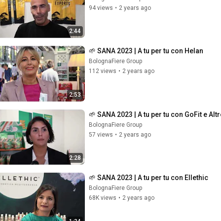
94 views
•
2 years ago
2:44
🌱 SANA 2023 | A tu per tu con Helan
BolognaFiere Group
112 views
•
2 years ago
2:53
🌱 SANA 2023 | A tu per tu con GoFit e Al
BolognaFiere Group
57 views
•
2 years ago
2:28
🌱 SANA 2023 | A tu per tu con Ellethic
BolognaFiere Group
68K views
•
2 years ago