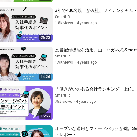
3年で400名以上が入社。フィナンシャル・
SmartHR
1.8K views
•
4 years ago
26:23
文書配付機能を活用。山一ハガネ式 Smar
SmartHR
1.9K views
•
4 years ago
14:26
「働きがいのある会社ランキング」上位。
SmartHR
752 views
•
4 years ago
15:57
オープンな運用とフィードバックが鍵。Smar
トレポート