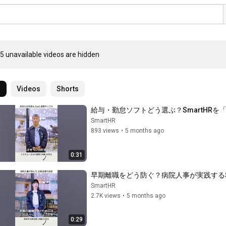
5 unavailable videos are hidden
l
Videos
Shorts
給与・勤怠ソフトどう選ぶ？SmartHRを「基幹
SmartHR
893 views
•
5 months ago
0:31
早期離職をどう防ぐ？病院人事が実践するSmartH
SmartHR
2.7K views
•
5 months ago
0:29