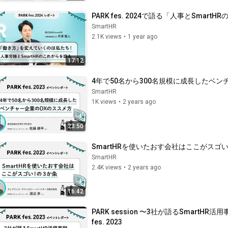
PARK fes. 2024で語る「人事とSmartH
SmartHR
2.1K views
•
1 year ago
17:12
4年で50名から300名規模に成長したベンチャー
SmartHR
1K views
•
2 years ago
23:50
SmartHRを使いたおす会社はここがスゴい！の3
SmartHR
2.4K views
•
2 years ago
16:42
PARK session 〜3社が語るSmart
fes. 2023