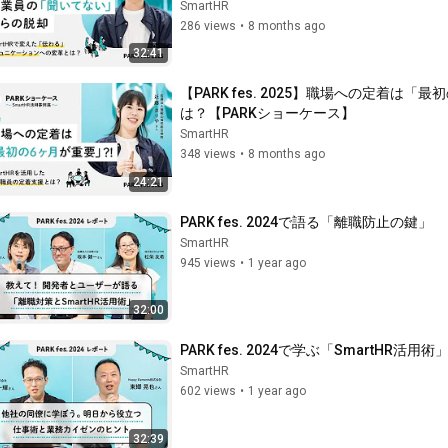
SmartHR
286 views
•
8 months ago
32:41
【PARK fes. 2025】職場への定着は
は？【PARKショーケース】
SmartHR
348 views
•
8 months ago
24:21
PARK fes. 2024で語る「離職防止の鍵」
SmartHR
945 views
•
1 year ago
32:00
PARK fes. 2024で学ぶ「SmartHR活用術
SmartHR
602 views
•
1 year ago
32:39