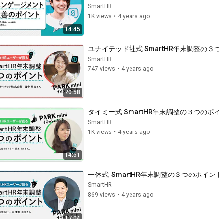
SmartHR
1K views
•
4 years ago
14:45
ユナイテッド社式 SmartHR年末調整の３つ
SmartHR
747 views
•
4 years ago
20:58
タイミー式 SmartHR年末調整の３つのポイン
SmartHR
1K views
•
4 years ago
14:51
一休式  SmartHR年末調整の３つのポイント
SmartHR
869 views
•
4 years ago
17:04