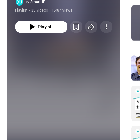
by SmartHR
Playlist
•
28 videos
•
1,484 views
Play all