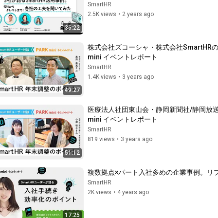
SmartHR
2.5K views
•
2 years ago
36:22
株式会社ズコーシャ・株式会社SmartHRの担当
mini イベントレポート
SmartHR
1.4K views
•
3 years ago
49:27
医療法人社団東山会・静岡新聞社/静岡放送の担当
mini イベントレポート
SmartHR
819 views
•
3 years ago
51:12
複数拠点×パート入社多めの企業事例。リプラ
SmartHR
2K views
•
4 years ago
17:25