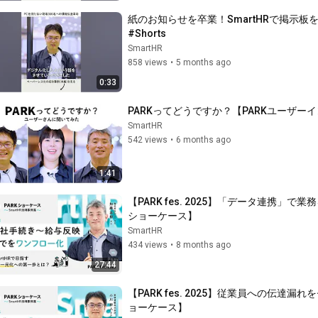
紙のお知らせを卒業！SmartHRで掲示板をデ
#Shorts
SmartHR
858 views
•
5 months ago
0:33
PARKってどうですか？【PARKユーザー
SmartHR
542 views
•
6 months ago
1:41
【PARK fes. 2025】「データ連携」で
ショーケース】
SmartHR
434 views
•
8 months ago
27:44
【PARK fes. 2025】従業員への伝達漏
ョーケース】