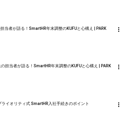
者が語る！SmartHR年末調整のKUFUと心構え | PARK 
者が語る！SmartHR年末調整のKUFUと心構え | PARK 
イオリティ式 SmartHR入社手続きのポイント