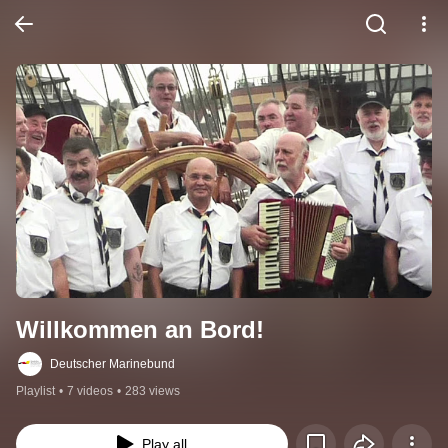
Willkommen an Bord!
Deutscher Marinebund
Playlist
•
7 videos
•
283 views
Play all