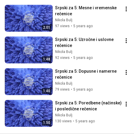
Srpski za 5: Mesne i vremenske 
rečenice
Nikola Bulj
97 views
•
5 years ago
2:01
Srpski za 5: Uzročne i uslovne 
rečenice
Nikola Bulj
92 views
•
5 years ago
1:48
Srpski za 5: Dopusne i namerne 
rečenice
Nikola Bulj
79 views
•
5 years ago
1:40
Srpski za 5: Poredbene (načinske) 
i posledične rečenice
Nikola Bulj
130 views
•
5 years ago
1:50