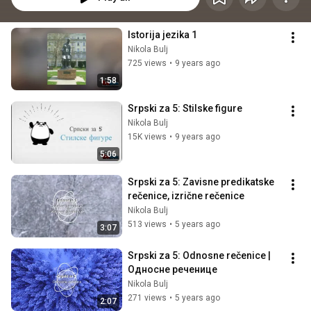
Istorija jezika 1
Nikola Bulj
725 views
•
9 years ago
1:58
Srpski za 5: Stilske figure
Nikola Bulj
15K views
•
9 years ago
5:06
Srpski za 5: Zavisne predikatske 
rečenice, izrične rečenice
Nikola Bulj
513 views
•
5 years ago
3:07
Srpski za 5: Odnosne rečenice | 
Односне реченице
Nikola Bulj
271 views
•
5 years ago
2:07