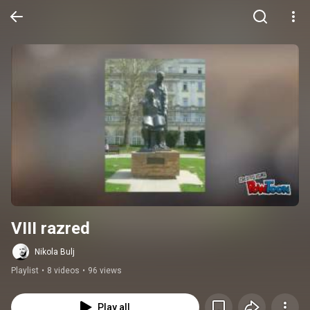
VIII razred
Nikola Bulj
Playlist
•
8 videos
•
96 views
Play all