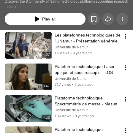
Discover the 8 University of Namur technology platforms supporting research
...more
Play all
Les plateformes technologiques de 
l'UNamur - Présentation générale
Université de Namur
1K views
•
9 years ago
4:07
Plateforme technologique Laser 
optique et spectroscopie - LOS
Université de Namur
717 views
•
9 years ago
3:47
Plateforme technologique 
Spectrométrie de masse - Masun
Université de Namur
13K views
•
9 years ago
4:53
Plateforme technologique 