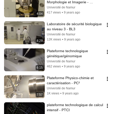
Morphologie et Imagerie - 
MorphIm
Université de Namur
417 views
•
9 years ago
4:04
Laboratoire de sécurité biologique 
au niveau 3 - BL3
Université de Namur
12K views
•
9 years ago
8:29
Plateforme technologique 
génétique/génomique
Université de Namur
462 views
•
9 years ago
6:15
Plateforme Physico-chimie et 
caractérisation - PC²
Université de Namur
1K views
•
9 years ago
7:57
plateforme technologique de calcul 
intensif - PTCI