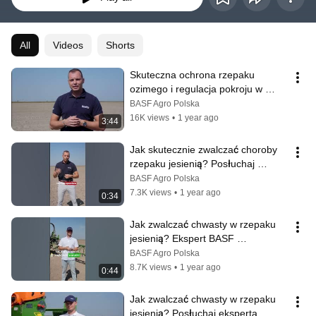
All
Videos
Shorts
Skuteczna ochrona rzepaku 
ozimego i regulacja pokroju w 
jednym. Posłuchaj eksperta BASF!
BASF Agro Polska
16K views
•
1 year ago
3:44
Jak skutecznie zwalczać choroby 
rzepaku jesienią? Posłuchaj 
eksperta!
BASF Agro Polska
7.3K views
•
1 year ago
0:34
Jak zwalczać chwasty w rzepaku 
jesienią? Ekspert BASF 
rekomenduje!
BASF Agro Polska
8.7K views
•
1 year ago
0:44
Jak zwalczać chwasty w rzepaku 
jesienią? Posłuchaj eksperta 