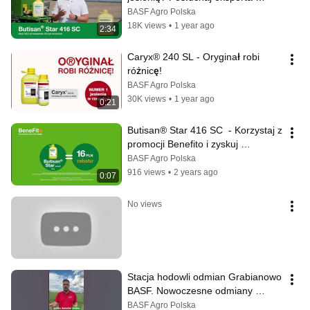
BASF!
BASF Agro Polska
18K views
•
1 year ago
2:34
Caryx® 240 SL - Oryginał robi 
różnicę!
BASF Agro Polska
30K views
•
1 year ago
0:21
Butisan® Star 416 SC  - Korzystaj z 
promocji Benefito i zyskuj 
korzystne rabaty!
BASF Agro Polska
916 views
•
2 years ago
0:07
No views
Stacja hodowli odmian Grabianowo 
BASF. Nowoczesne odmiany 
rzepaku InVigor® 2050 i InVigor 
BASF Agro Polska