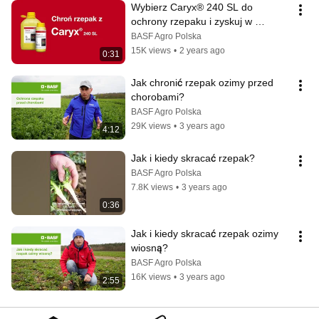
Wybierz Caryx® 240 SL do 
ochrony rzepaku i zyskuj w 
BeneFito!
BASF Agro Polska
15K views
•
2 years ago
0:31
Jak chronić rzepak ozimy przed 
chorobami?
BASF Agro Polska
29K views
•
3 years ago
4:12
Jak i kiedy skracać rzepak?
BASF Agro Polska
7.8K views
•
3 years ago
0:36
Jak i kiedy skracać rzepak ozimy 
wiosną?
BASF Agro Polska
16K views
•
3 years ago
2:55