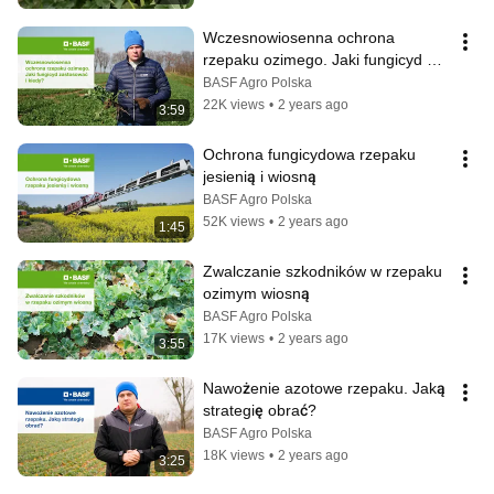
Wczesnowiosenna ochrona 
rzepaku ozimego. Jaki fungicyd 
zastosować i kiedy?
BASF Agro Polska
22K views
•
2 years ago
3:59
Ochrona fungicydowa rzepaku 
jesienią i wiosną
BASF Agro Polska
52K views
•
2 years ago
1:45
Zwalczanie szkodników w rzepaku 
ozimym wiosną
BASF Agro Polska
17K views
•
2 years ago
3:55
Nawożenie azotowe rzepaku. Jaką 
strategię obrać?
BASF Agro Polska
18K views
•
2 years ago
3:25