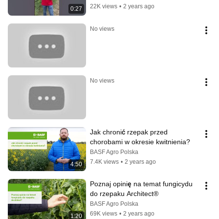
Crossfit®
22K views
•
2 years ago
0:27
No views
No views
Jak chronić rzepak przed 
chorobami w okresie kwitnienia?
BASF Agro Polska
7.4K views
•
2 years ago
4:50
Poznaj opinię na temat fungicydu 
do rzepaku Architect®
BASF Agro Polska
69K views
•
2 years ago
1:20