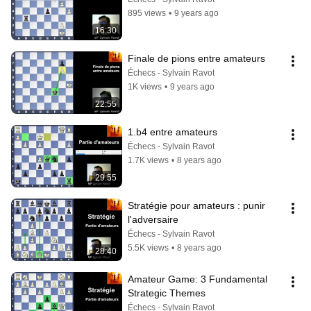
895 views
•
9 years ago
16:30
Finale de pions entre amateurs
Échecs - Sylvain Ravot
1K views
•
9 years ago
22:55
1.b4 entre amateurs
Échecs - Sylvain Ravot
1.7K views
•
8 years ago
29:55
Stratégie pour amateurs : punir 
l'adversaire
Échecs - Sylvain Ravot
5.5K views
•
8 years ago
28:40
Amateur Game: 3 Fundamental 
Strategic Themes
Échecs - Sylvain Ravot