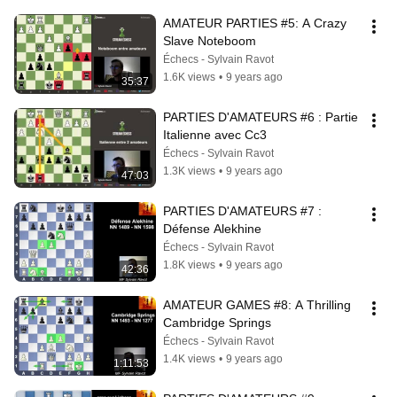
AMATEUR PARTIES #5: A Crazy 
Slave Noteboom
Échecs - Sylvain Ravot
1.6K views
•
9 years ago
35:37
PARTIES D'AMATEURS #6 : Partie 
Italienne avec Cc3
Échecs - Sylvain Ravot
1.3K views
•
9 years ago
47:03
PARTIES D'AMATEURS #7 : 
Défense Alekhine
Échecs - Sylvain Ravot
1.8K views
•
9 years ago
42:36
AMATEUR GAMES #8: A Thrilling 
Cambridge Springs
Échecs - Sylvain Ravot
1.4K views
•
9 years ago
1:11:53