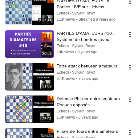
PARTIES D'AMATEURS #9 : 
Parties LIVE sur Lichess
Échecs - Sylvain Ravot
1.1K views
•
Streamed 8 years ago
2:12:55
PARTIES D'AMATEURS #10 : 
Système de Londres (avec 
questions)
Échecs - Sylvain Ravot
10K views
•
8 years ago
30:53
Torre attack between amateurs
Échecs - Sylvain Ravot
3.4K views
•
8 years ago
31:02
Défense Philidor entre amateurs - 
Roques opposés
Échecs - Sylvain Ravot
1.6K views
•
8 years ago
1:26:01
Finale de Tours entre amateurs
Échecs - Sylvain Ravot