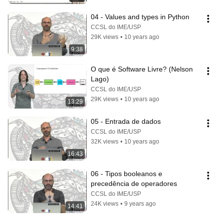
04 - Values ​​and types in Python
CCSL do IME/USP
29K views
•
10 years ago
9:38
O que é Software Livre? (Nelson 
Lago)
CCSL do IME/USP
29K views
•
10 years ago
13:29
05 - Entrada de dados
CCSL do IME/USP
32K views
•
10 years ago
16:43
06 - Tipos booleanos e 
precedência de operadores
CCSL do IME/USP
24K views
•
9 years ago
14:41