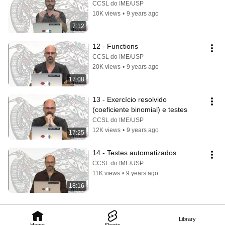
CCSL do IME/USP
10K views
•
9 years ago
7:12
12 - Functions
CCSL do IME/USP
20K views
•
9 years ago
17:08
13 - Exercício resolvido 
(coeficiente binomial) e testes
CCSL do IME/USP
12K views
•
9 years ago
17:25
14 - Testes automatizados
CCSL do IME/USP
11K views
•
9 years ago
18:16
Library