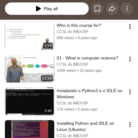
Play all
Who is this course for?
CCSL do IME/USP
89K views
•
9 years ago
3:54
01 - What is computer science?
CCSL do IME/USP
146K views
•
10 years ago
12:24
Instalando o Python3 e o IDLE no 
Windows
CCSL do IME/USP
27K views
•
5 years ago
3:46
Installing Python and IDLE on 
Linux (Ubuntu)
CCSL do IME/USP