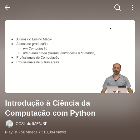
Introdução à Ciência da 
Computação com Python
CCSL do IME/USP
Playlist
•
58 videos
•
518,894 views