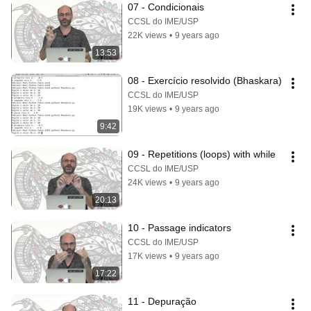
07 - Condicionais
CCSL do IME/USP
22K views
•
9 years ago
13:53
08 - Exercício resolvido (Bhaskara)
CCSL do IME/USP
19K views
•
9 years ago
9:42
09 - Repetitions (loops) with while
CCSL do IME/USP
24K views
•
9 years ago
20:13
10 - Passage indicators
CCSL do IME/USP
17K views
•
9 years ago
17:22
11 - Depuração