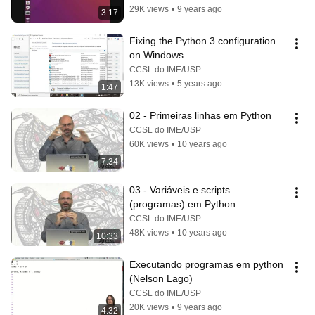
29K views
•
9 years ago
3:17
Fixing the Python 3 configuration 
on Windows
CCSL do IME/USP
13K views
•
5 years ago
1:47
02 - Primeiras linhas em Python
CCSL do IME/USP
60K views
•
10 years ago
7:34
03 - Variáveis e scripts 
(programas) em Python
CCSL do IME/USP
48K views
•
10 years ago
10:33
Executando programas em python 
(Nelson Lago)
CCSL do IME/USP
20K views
•
9 years ago
4:32