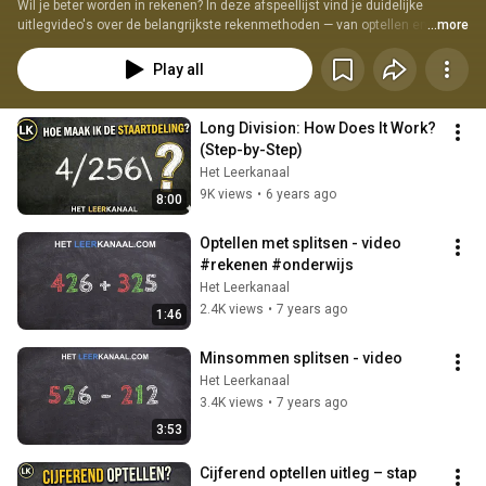
Wil je beter worden in rekenen? In deze afspeellijst vind je duidelijke 
uitlegvideo's over de belangrijkste rekenmethoden — van optellen en 
...more
aftrekken tot staartdeling en kommagetallen. Geschikt voor groep 4, 5, 6, 7 
en 8.
Play all
Long Division: How Does It Work? 
(Step-by-Step)
Het Leerkanaal
9K views
•
6 years ago
8:00
Optellen met splitsen - video 
#rekenen #onderwijs
Het Leerkanaal
2.4K views
•
7 years ago
1:46
Minsommen splitsen - video
Het Leerkanaal
3.4K views
•
7 years ago
3:53
Cijferend optellen uitleg – stap 