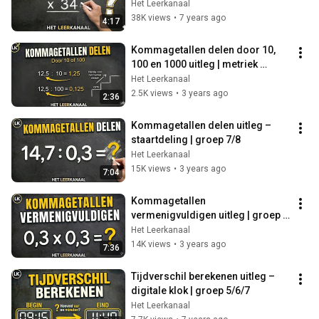
Het Leerkanaal
38K views
•
7 years ago
4:17
Kommagetallen delen door 10, 
100 en 1000 uitleg | metriek 
stelsel | groep 6/7/8
Het Leerkanaal
2.5K views
•
3 years ago
2:36
Kommagetallen delen uitleg – 
staartdeling | groep 7/8
Het Leerkanaal
15K views
•
3 years ago
7:04
Kommagetallen 
vermenigvuldigen uitleg | groep 
7/8
Het Leerkanaal
14K views
•
3 years ago
7:36
Tijdverschil berekenen uitleg – 
digitale klok | groep 5/6/7
Het Leerkanaal