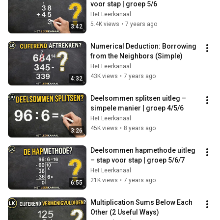
voor stap | groep 5/6
Het Leerkanaal
5.4K views
•
7 years ago
3:42
Numerical Deduction: Borrowing 
from the Neighbors (Simple)
Het Leerkanaal
43K views
•
7 years ago
4:32
Deelsommen splitsen uitleg – 
simpele manier | groep 4/5/6
Het Leerkanaal
45K views
•
8 years ago
3:26
Deelsommen hapmethode uitleg 
– stap voor stap | groep 5/6/7
Het Leerkanaal
21K views
•
7 years ago
6:55
Multiplication Sums Below Each 
Other (2 Useful Ways)