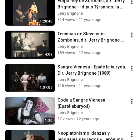
Edipo Rey de Sófocles, dir. Jerry 
Brignone - Idipus Týrannos: la 
conspiración de las mujeres 
Jerry Brignone
(1998)
314 views
•
11 years ago
1:28:48
Tecnicas de Stevenson-
Zómbolas, dir. Jerry Brignone 
(1987) - Trailer
Jerry Brignone
189 views
•
12 years ago
4:09
Sangre Vienesa - Epaté le buryoá. 
Dir. Jerry Brignone (1989)
Jerry Brignone
118 views
•
11 years ago
1:07:07
Coda a Sangre Vienesa 
(Epatéleburyoá)
Jerry Brignone
57 views
•
12 years ago
1:20
Neoplatonismo, danzas y 
lenguajes sagrados - Jerónimo 