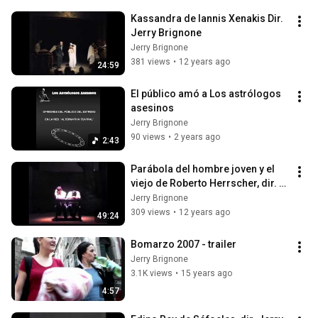
Kassandra de Iannis Xenakis Dir. 
Jerry Brignone
Jerry Brignone
381 views
•
12 years ago
24:59
El público amó a Los astrólogos 
asesinos
Jerry Brignone
90 views
•
2 years ago
2:43
Parábola del hombre joven y el 
viejo de Roberto Herrscher, dir. 
Jerry Brignone
Jerry Brignone
309 views
•
12 years ago
49:24
Bomarzo 2007 - trailer
Jerry Brignone
3.1K views
•
15 years ago
4:57