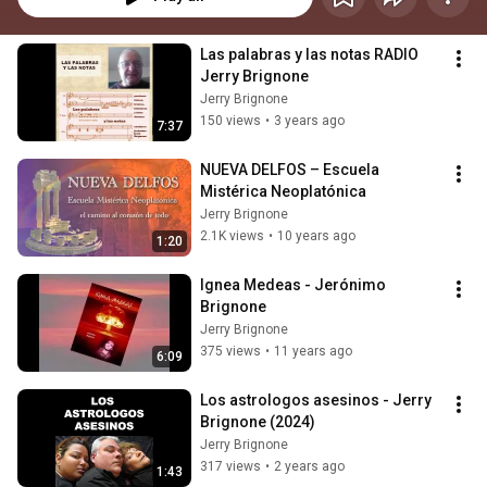
Las palabras y las notas RADIO 
Jerry Brignone
Jerry Brignone
150 views
•
3 years ago
7:37
NUEVA DELFOS – Escuela 
Mistérica Neoplatónica
Jerry Brignone
2.1K views
•
10 years ago
1:20
Ignea Medeas - Jerónimo 
Brignone
Jerry Brignone
375 views
•
11 years ago
6:09
Los astrologos asesinos - Jerry 
Brignone (2024)
Jerry Brignone
317 views
•
2 years ago
1:43