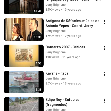
‘Jerry’ Brignone
Jerry Brignone
1.5K views
•
10 years ago
54:38
Antigona de Sófocles, música de 
Antonio Yepes - Coord. Jerry 
Brignone
Jerry Brignone
1.9K views
•
12 years ago
16:30
Bomarzo 2007 - Criticas
Jerry Brignone
190 views
•
11 years ago
4:53
Kavafis - Itaca
Jerry Brignone
3.7K views
•
13 years ago
3:38
Edipo Rey - Sófocles 
(fragmentos)
Jerry Brignone