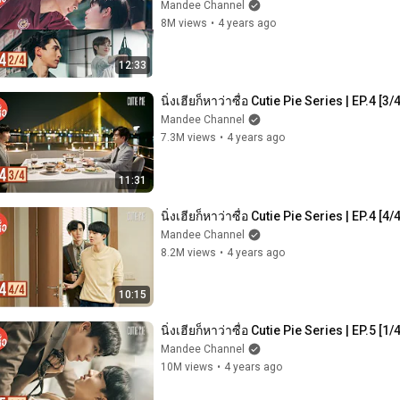
Mandee Channel
8M views
•
4 years ago
12:33
นิ่งเฮียก็หาว่าซื่อ Cutie Pie Series | EP.4 [3/4
Mandee Channel
7.3M views
•
4 years ago
11:31
นิ่งเฮียก็หาว่าซื่อ Cutie Pie Series | EP.4 [4/4
Mandee Channel
8.2M views
•
4 years ago
10:15
นิ่งเฮียก็หาว่าซื่อ Cutie Pie Series | EP.5 [1/4
Mandee Channel
10M views
•
4 years ago