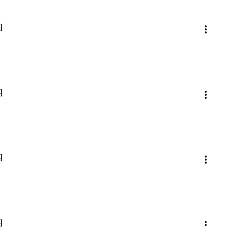
]
]
]
]