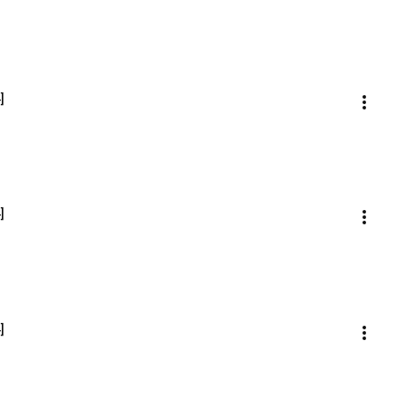
]
]
]