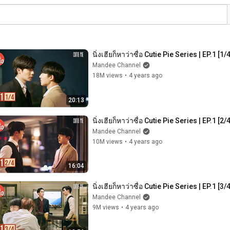
นิ่งเฮียก็หาว่าซื่อ Cutie Pie Series | EP.1 [1/4
Mandee Channel
18M views
•
4 years ago
20:13
นิ่งเฮียก็หาว่าซื่อ Cutie Pie Series | EP.1 [2/4
Mandee Channel
10M views
•
4 years ago
16:04
นิ่งเฮียก็หาว่าซื่อ Cutie Pie Series | EP.1 [3/4
Mandee Channel
9M views
•
4 years ago