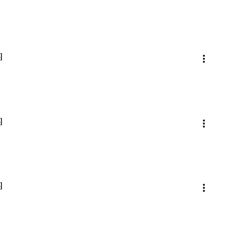
]
]
]