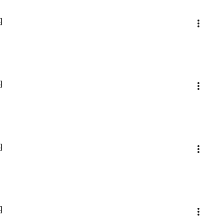
]
]
]
]