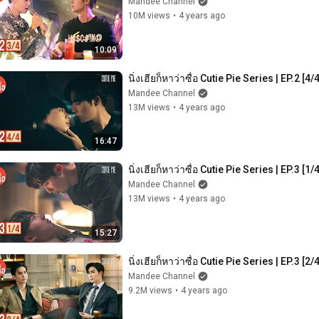
Mandee Channel
10M views
•
4 years ago
10:09
นิ่งเฮียก็หาว่าซื่อ Cutie Pie Series | EP.2 [4/4
Mandee Channel
13M views
•
4 years ago
16:47
นิ่งเฮียก็หาว่าซื่อ Cutie Pie Series | EP.3 [1/4
Mandee Channel
13M views
•
4 years ago
15:27
นิ่งเฮียก็หาว่าซื่อ Cutie Pie Series | EP.3 [2/4
Mandee Channel
9.2M views
•
4 years ago