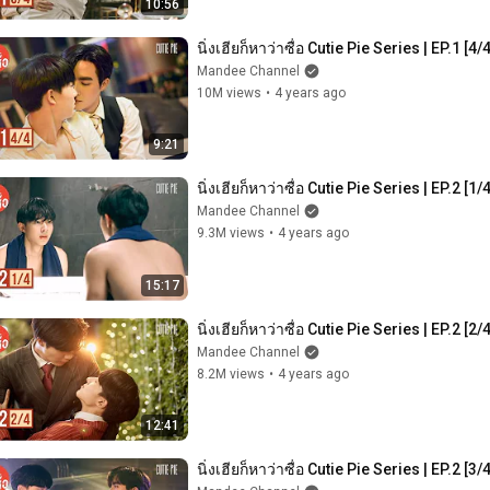
10:56
นิ่งเฮียก็หาว่าซื่อ Cutie Pie Series | EP.1 [4/4
Mandee Channel
10M views
•
4 years ago
9:21
นิ่งเฮียก็หาว่าซื่อ Cutie Pie Series | EP.2 [1/4
Mandee Channel
9.3M views
•
4 years ago
15:17
นิ่งเฮียก็หาว่าซื่อ Cutie Pie Series | EP.2 [2/4
Mandee Channel
8.2M views
•
4 years ago
12:41
นิ่งเฮียก็หาว่าซื่อ Cutie Pie Series | EP.2 [3/4