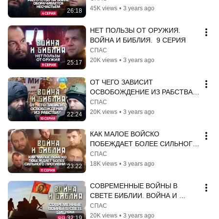
БИБЛИЯ. 4 СЕРИЯ
45K views
•
3 years ago
26:18
НЕТ ПОЛЬЗЫ ОТ ОРУЖИЯ. 
ВОЙНА И БИБЛИЯ.  9 СЕРИЯ
СПАС
20K views
•
3 years ago
25:17
ОТ ЧЕГО ЗАВИСИТ 
ОСВОБОЖДЕНИЕ ИЗ РАБСТВА? 
ВОЙНА И БИБЛИЯ. 10 СЕРИЯ
СПАС
20K views
•
3 years ago
22:24
КАК МАЛОЕ ВОЙСКО 
ПОБЕЖДАЕТ БОЛЕЕ СИЛЬНОГО 
ПРОТИВНИКА. ВОЙНА И 
СПАС
БИБЛИЯ. СЕРИЯ 11
18K views
•
3 years ago
23:22
СОВРЕМЕННЫЕ ВОЙНЫ В 
СВЕТЕ БИБЛИИ. ВОЙНА И 
БИБЛИЯ.  12 СЕРИЯ
СПАС
20K views
•
3 years ago
32:19