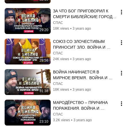
ЗА ЧТО БОГ ПРИГОВОРИЛ К 
СМЕРТИ БИБЛЕЙСКИЕ ГОРОДА? 
ВОЙНА И БИБЛИЯ. 5 СЕРИЯ
СПАС
18K views
•
3 years ago
29:20
СОЮЗ СО ЗЛОЧЕСТИВЫМ 
ПРИНОСИТ ЗЛО. ВОЙНА И 
БИБЛИЯ. 8 СЕРИЯ
СПАС
24K views
•
3 years ago
29:56
ВОЙНА НАЧИНАЕТСЯ В 
МИРНОЕ ВРЕМЯ.  ВОЙНА И 
БИБЛИЯ. 13 СЕРИЯ
СПАС
18K views
•
3 years ago
31:38
МАРОДЁРСТВО – ПРИЧИНА 
ПОРАЖЕНИЯ. ВОЙНА И 
БИБЛИЯ. 6  СЕРИЯ
СПАС
3.2K views
•
3 years ago
23:10