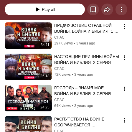
православных батальонов прочитать книгу святого Николая Сербского 
«Война и Библия» и найти ответы на вопросы о причинах войны и 
Play all
библейских условиях Победы в ней
ПРЕДЧУВСТВИЕ СТРАШНОЙ 
ВОЙНЫ. ВОЙНА И БИБЛИЯ. 1 
СЕРИЯ. ПРЕМЬЕРА
СПАС
197K views
•
3 years ago
34:11
НАСТОЯЩИЕ ПРИЧИНЫ ВОЙНЫ. 
ВОЙНА И БИБЛИЯ. 2 СЕРИЯ
СПАС
72K views
•
3 years ago
25:18
ГОСПОДЬ – ЗНАМЯ МОЕ. 
ВОЙНА И БИБЛИЯ. 3 СЕРИЯ
СПАС
64K views
•
3 years ago
24:25
РАСПУТСТВО НА ВОЙНЕ 
ОБОРАЧИВАЕТСЯ 
НЕСЧАСТЬЕМ. ВОЙНА И 
СПАС