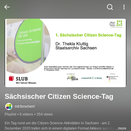
Sächsischer Citizen Science-Tag
mit:forschen!
Playlist
•
6 videos
•
354 views
Ein Tag rund um die Citizen-Science-Aktivitäten in Sachsen - am 2. 
Dezember 2020 trafen sich in einem digitalen Format Akteure aus den 
...more