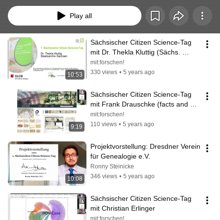
unterschiedlichsten Bereichen, um regionale Projekte vorzustellen und in 
den Austausch mit Interessierten zu kommen. Der Schwerpunkt lag in der 
Play all
Entwicklung von Strategien, um Citizen Science auf regionaler Ebene zu 
etablieren und die Akteure auch mittel- und langfristig besser zu vernetzen.
Sächsischer Citizen Science-Tag 
mit Dr. Thekla Kluttig (Sächs. 
Staatsarchiv - Staatsarchiv Leipzig)
mit:forschen!
330 views
•
5 years ago
10:53
Sächsischer Citizen Science-Tag 
mit Frank Drauschke (facts and 
files)
mit:forschen!
110 views
•
5 years ago
9:19
Projektvorstellung: Dresdner Verein 
für Genealogie e.V.
Ronny Steinicke
346 views
•
5 years ago
10:08
Sächsischer Citizen Science-Tag 
mit Christian Erlinger
mit:forschen!