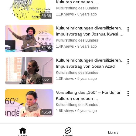
Kulturen der neuen 
Stadtgesellschaft“ von Anna Zosik
Kulturstiftung des Bundes
1.1K views
•
8 years ago
36:36
Kultureinrichtungen diversifizieren. 
Impulsvortrag von Joshua Kwesi 
Aikins
Kulturstiftung des Bundes
1.4K views
•
9 years ago
51:05
Kultureinrichtungen diversifizieren. 
Impulsvortrag von Sosan Azad
Kulturstiftung des Bundes
1.3K views
•
9 years ago
56:21
Vorstellung des „360° – Fonds für 
Kulturen der neuen 
Stadtgesellschaft“ von Uta Schnell
Kulturstiftung des Bundes
1.8K views
•
9 years ago
45:58
Library