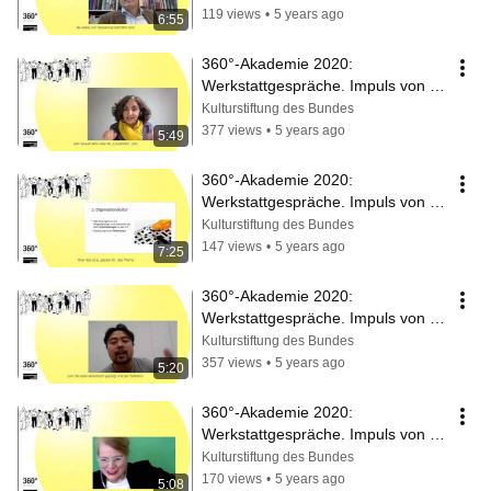
119 views
•
5 years ago
6:55
360°-Akademie 2020: 
Werkstattgespräche. Impuls von 
Delal Atmaca
Kulturstiftung des Bundes
377 views
•
5 years ago
5:49
360°-Akademie 2020: 
Werkstattgespräche. Impuls von 
Danilo Vetter
Kulturstiftung des Bundes
147 views
•
5 years ago
7:25
360°-Akademie 2020: 
Werkstattgespräche. Impuls von 
Dan Thy Nguyen
Kulturstiftung des Bundes
357 views
•
5 years ago
5:20
360°-Akademie 2020: 
Werkstattgespräche. Impuls von 
Claudia Neusüß
Kulturstiftung des Bundes
170 views
•
5 years ago
5:08