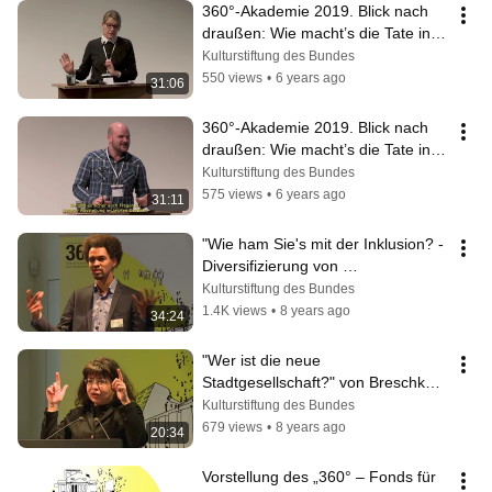
360°-Akademie 2019. Blick nach 
draußen: Wie macht’s die Tate in 
London? Teil 2 Talk by Emily 
Kulturstiftung des Bundes
Pringle
550 views
•
6 years ago
31:06
360°-Akademie 2019. Blick nach 
draußen: Wie macht’s die Tate in 
London? Teil 1/Talk by James 
Kulturstiftung des Bundes
Brandon
575 views
•
6 years ago
31:11
"Wie ham Sie's mit der Inklusion? - 
Diversifizierung von 
Kultureinrichtungen" von Daniel 
Kulturstiftung des Bundes
Gyamerah
1.4K views
•
8 years ago
34:24
"Wer ist die neue 
Stadtgesellschaft?" von Breschkai 
Ferhad
Kulturstiftung des Bundes
679 views
•
8 years ago
20:34
Vorstellung des „360° – Fonds für 