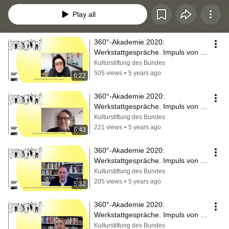
Play all
360°-Akademie 2020: 
Werkstattgespräche. Impuls von 
Hortensia Völckers
Kulturstiftung des Bundes
505 views
•
5 years ago
6:22
360°-Akademie 2020: 
Werkstattgespräche. Impuls von 
Michael Börgerding
Kulturstiftung des Bundes
221 views
•
5 years ago
6:43
360°-Akademie 2020: 
Werkstattgespräche. Impuls von 
Carsten Brosda
Kulturstiftung des Bundes
205 views
•
5 years ago
5:32
360°-Akademie 2020: 
Werkstattgespräche. Impuls von 
Jan Gerchow
Kulturstiftung des Bundes