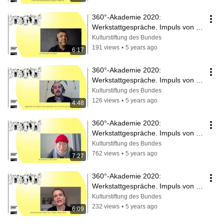
360°-Akademie 2020: 
Werkstattgespräche. Impuls von 
Christoph Emminghaus
Kulturstiftung des Bundes
191 views
•
5 years ago
6:17
360°-Akademie 2020: 
Werkstattgespräche. Impuls von 
Attila Bihari
Kulturstiftung des Bundes
126 views
•
5 years ago
4:48
360°-Akademie 2020: 
Werkstattgespräche. Impuls von 
Suy Lan Hopmann
Kulturstiftung des Bundes
762 views
•
5 years ago
7:27
360°-Akademie 2020: 
Werkstattgespräche. Impuls von 
Ruth Hartmann
Kulturstiftung des Bundes
232 views
•
5 years ago
6:09