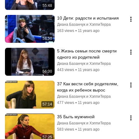
55:48
10 Дети: радости и испытания
Диана Базанчук и ХэппиТерра
163 views
•
11 years ago
58:50
5 Жизнь семьи после смерти 
одного из родителей
Диана Базанчук и ХэппиТерра
443 views
•
11 years ago
56:00
37 Как вести себя родителям, 
когда их ребенок вырос
Диана Базанчук и ХэппиТерра
477 views
•
11 years ago
57:14
35 Быть мужчиной
Диана Базанчук и ХэппиТерра
583 views
•
11 years ago
57:25