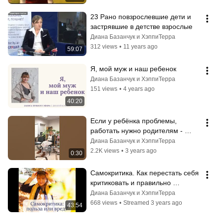
23 Рано повзрослевшие дети и 
застрявшие в детстве взрослые
Диана Базанчук и ХэппиТерра
312 views
•
11 years ago
59:07
Я, мой муж и наш ребенок
Диана Базанчук и ХэппиТерра
151 views
•
4 years ago
40:20
Если у ребёнка проблемы, 
работать нужно родителям - 
психолог Диана Комлач 
Диана Базанчук и ХэппиТерра
#психолог #shorts
2.2K views
•
3 years ago
0:30
Самокритика. Как перестать себя 
критиковать и правильно 
критиковать других. - психолог 
Диана Базанчук и ХэппиТерра
Диана Комлач
668 views
•
Streamed 3 years ago
43:54