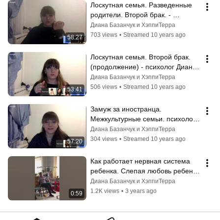
Лоскутная семья. Разведенные 
родители. Второй брак. - 
психолог Диана Комлач
Диана Базанчук и ХэппиТерра
703 views
•
Streamed 10 years ago
58:27
Лоскутная семья. Второй брак. 
(продолжение) - психолог Диана 
Комлач
Диана Базанчук и ХэппиТерра
506 views
•
Streamed 10 years ago
53:41
Замуж за иностранца. 
Межкультурные семьи. психолог 
Диана Комлач
Диана Базанчук и ХэппиТерра
304 views
•
Streamed 10 years ago
57:20
Как работает нервная система 
ребенка. Слепая любовь ребенка 
- психолог Диана Комлач #shorts
Диана Базанчук и ХэппиТерра
1.2K views
•
3 years ago
0:59