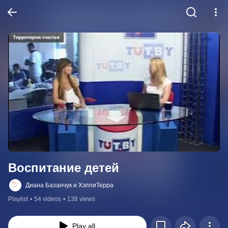
Воспитание детей
Диана Базанчук и ХэппиТерра
Playlist
•
54 videos
•
138 views
Play all