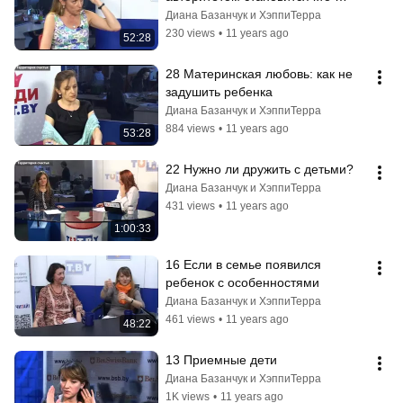
угодно, но не родители
Диана Базанчук и ХэппиТерра
230 views
•
11 years ago
52:28
28 Материнская любовь: как не 
задушить ребенка
Диана Базанчук и ХэппиТерра
884 views
•
11 years ago
53:28
22 Нужно ли дружить с детьми?
Диана Базанчук и ХэппиТерра
431 views
•
11 years ago
1:00:33
16 Если в семье появился 
ребенок с особенностями
Диана Базанчук и ХэппиТерра
461 views
•
11 years ago
48:22
13 Приемные дети
Диана Базанчук и ХэппиТерра
1K views
•
11 years ago