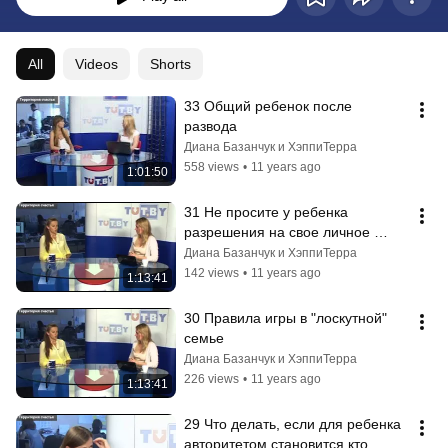
All
Videos
Shorts
33 Общий ребенок после 
развода
Диана Базанчук и ХэппиТерра
558 views
•
11 years ago
1:01:50
31 Не просите у ребенка 
разрешения на свое личное 
счастье
Диана Базанчук и ХэппиТерра
142 views
•
11 years ago
1:13:41
30 Правила игры в "лоскутной" 
семье
Диана Базанчук и ХэппиТерра
226 views
•
11 years ago
1:13:41
29 Что делать, если для ребенка 
авторитетом становится кто 