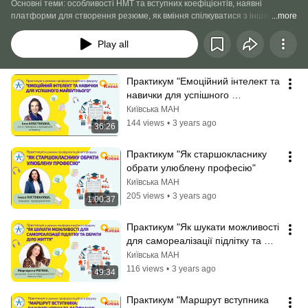
Основні теми: особливості НМТ та вступних коефіцієнтів, наявні 
платформи для створення резюме, як вміння спілкуватися з іншими 
...more
людьми та розуміти їхні емоції вже сьогодні може допомогти отримати 
високооплачувану та перспективну роботу у майбутньому, важливі кроки 
Play all
в обранні навчального закладу та спеціальності тощо.
Практикум "Емоційний інтелект та 
навички для успішного 
майбутнього"
Київська МАН
144 views
•
3 years ago
36:26
Практикум "Як старшокласнику 
обрати улюблену професію"
Київська МАН
205 views
•
3 years ago
1:00:37
Практикум "Як шукати можливості 
для самореалізації підлітку та 
обрати діло життя"
Київська МАН
116 views
•
3 years ago
49:34
Практикум "Маршрут вступника 