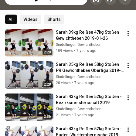
All
Videos
Shorts
Sarah 39kg Reißen 47kg Stoßen 
Gewichtheben 2019-01-26
Sindelfingen Gewichtheben
109 views
•
7 years ago
2:29
Sarah 35kg Reißen 50kg Stoßen 
PR Gewichtheben Oberliga 2019-
02-09
Sindelfingen Gewichtheben
28 views
•
7 years ago
2:28
Sarah 43kg Reißen 52kg Stoßen - 
Bezirksmeisterschaft 2019
Sindelfingen Gewichtheben
21 views
•
7 years ago
2:36
Sarah 43kg Reißen 52kg Stoßen - 
Baden-Württembergische 2019-