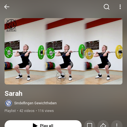
Sarah
Sindelfingen Gewichtheben
Playlist
•
42 videos
•
116 views
Play all