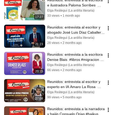
Reunidos: entrevista a la escritora 
e ilustradora Paloma Sorribes  
#cuentoinfantil #escritora #libro
Elga Reátegui (La ardilla literaria)
33 views
•
1 month ago
17:27
Reunidos: entrevista al escritor y 
abogado José Luis Díaz Caballero 
#poeta #poemario #literatura
Elga Reátegui (La ardilla literaria)
28 views
•
2 months ago
21:23
Reunidos: entrevista a la escritora 
Denise Blais  #libros #migracion 
#viajes #introspeccion #amor
Elga Reátegui (La ardilla literaria)
66 views
•
2 months ago
20:35
Reunidos: entrevista al escritor y 
experto en IA Amaro La Rosa  
#inteligenciaartificial #escritor
Elga Reátegui (La ardilla literaria)
99 views
•
5 months ago
27:08
Reunidos: entrevista a la narradora 
y haijin Consuelo Orias #haikus 