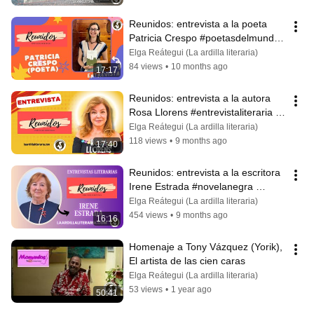
Reunidos: entrevista a la poeta 
Patricia Crespo #poetasdelmundo 
#libros  #literatura
Elga Reátegui (La ardilla literaria)
84 views
•
10 months ago
17:17
Reunidos: entrevista a la autora 
Rosa Llorens #entrevistaliteraria 
#escritora #librosparasanar
Elga Reátegui (La ardilla literaria)
118 views
•
9 months ago
17:40
Reunidos: entrevista a la escritora 
Irene Estrada #novelanegra 
#mujeres #libros #novelista
Elga Reátegui (La ardilla literaria)
454 views
•
9 months ago
16:16
Homenaje a Tony Vázquez (Yorik), 
El artista de las cien caras
Elga Reátegui (La ardilla literaria)
53 views
•
1 year ago
50:41