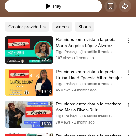
Play
Creator provided
Videos
Shorts
Reunidos: entrevista a la poeta 
María Ángeles López Álvarez 
#poetasepoetisas 
Elga Reátegui (La ardilla literaria)
#poetalatinoamericana
107 views
•
1 year ago
20:54
Reunidos: entrevista a la poeta 
Lluïsa Lladó #poesia #libro #mujer
Elga Reátegui (La ardilla literaria)
45 views
•
4 months ago
19:13
Reunidos: entrevista a la escritora 
Ana María Rivas-Ruiz 
#libroderelatos #escritora #libros 
Elga Reátegui (La ardilla literaria)
#sentir
78 views
•
1 month ago
16:33