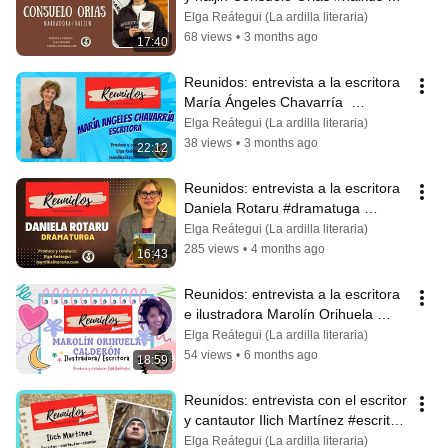
#haikupoems #libros
Elga Reátegui (La ardilla literaria)
68 views
•
3 months ago
17:40
Reunidos: entrevista a la escritora 
María Ángeles Chavarría  
#entrevista  #poemario 
Elga Reátegui (La ardilla literaria)
#Papiroflexias
38 views
•
3 months ago
22:12
Reunidos: entrevista a la escritora 
Daniela Rotaru #dramatuga 
#teatro #libros #híbrido #escritora
Elga Reátegui (La ardilla literaria)
285 views
•
4 months ago
16:43
Reunidos: entrevista a la escritora 
e ilustradora Marolín Orihuela 
Calderón #cuentos #valores
Elga Reátegui (La ardilla literaria)
54 views
•
6 months ago
18:59
Reunidos: entrevista con el escritor 
y cantautor Ilich Martínez #escritor 
#chamán #literaturaandina
Elga Reátegui (La ardilla literaria)