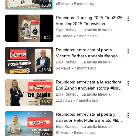
45 views
•
5 months ago
15:36
Reunidos. Ranking 2025 #top2025 
#ranking2025 #masvistas 
#reproducciones #entrevistas 
Elga Reátegui (La ardilla literaria)
#escritores
241 views
•
7 months ago
0:11
Reunidos: entrevista al poeta 
Vicente Barberá #poesia #tango 
#libros
Elga Reátegui (La ardilla literaria)
54 views
•
7 months ago
16:30
Reunidos: entrevista a la escritora 
Emi Zanón #novelahistórica #libros 
#escritora
Elga Reátegui (La ardilla literaria)
112 views
•
7 months ago
16:57
Reunidos: entrevista al poeta y 
narrador Félix Molina #relato #libro 
#memorias #escritor #valencia
Elga Reátegui (La ardilla literaria)
91 views
•
9 months ago
12:47