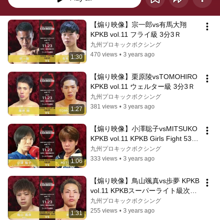
【煽り映像】宗一郎vs有馬大翔 
KPKB vol.11 フライ級 3分3Ｒ
九州プロキックボクシング
470 views
•
3 years ago
1:30
【煽り映像】栗原陵vsTOMOHIRO 
KPKB vol.11 ウェルター級 3分3Ｒ
九州プロキックボクシング
381 views
•
3 years ago
1:27
【煽り映像】小澤聡子vsMITSUKO 
KPKB vol.11 KPKB Girls Fight 53kg
契約
九州プロキックボクシング
333 views
•
3 years ago
1:06
【煽り映像】鳥山颯真vs歩夢 KPKB 
vol.11 KPKBスーパーライト級次期
挑戦者決定戦
九州プロキックボクシング
255 views
•
3 years ago
1:31