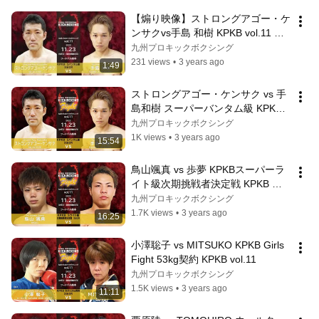
【煽り映像】ストロングアゴー・ケ
ンサクvs手島 和樹 KPKB vol.11 ス
トロングアゴー・ケンサク選手引退
九州プロキックボクシング
試合
231 views
•
3 years ago
1:49
ストロングアゴー・ケンサク vs 手
島和樹 スーパーバンタム級 KPKB 
vol.11 引退試合
九州プロキックボクシング
1K views
•
3 years ago
15:54
鳥山颯真 vs 歩夢 KPKBスーパーラ
イト級次期挑戦者決定戦 KPKB 
vol.11
九州プロキックボクシング
1.7K views
•
3 years ago
16:25
小澤聡子 vs MITSUKO KPKB Girls 
Fight 53kg契約 KPKB vol.11
九州プロキックボクシング
1.5K views
•
3 years ago
11:11