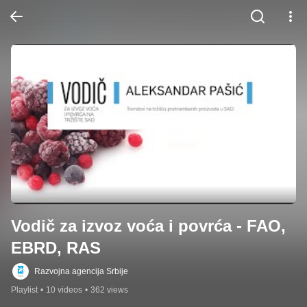
Vodič za izvoz voća i povrća - FAO, 
EBRD, RAS
Razvojna agencija Srbije
Playlist
•
10 videos
•
362 views