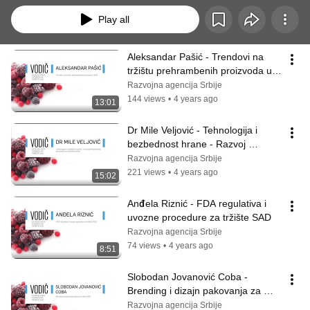
Play all
Aleksandar Pašić - Trendovi na 
tržištu prehrambenih proizvoda u 
SAD
Razvojna agencija Srbije
144 views
•
4 years ago
13:01
Dr Mile Veljović - Tehnologija i 
bezbednost hrane - Razvoj 
prehrambenog proizvoda za tržište 
Razvojna agencija Srbije
SAD
221 views
•
4 years ago
15:02
Anđela Riznić - FDA regulativa i 
uvozne procedure za tržište SAD
Razvojna agencija Srbije
74 views
•
4 years ago
8:51
Slobodan Jovanović Coba - 
Brending i dizajn pakovanja za 
američko tržište
Razvojna agencija Srbije