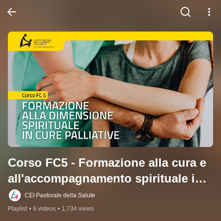
Corso FC5 - Formazione alla cura e 
all'accompagnamento spirituale in 
cure palliative
CEI Pastorale della Salute
Playlist
•
6 videos
•
1,734 views