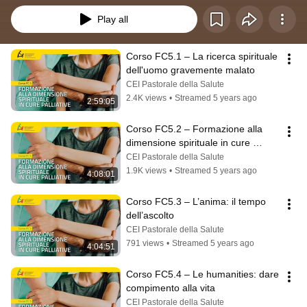
Play all
Corso FC5.1 – La ricerca spirituale 
dell'uomo gravemente malato
CEI Pastorale della Salute
2.4K views
•
Streamed 5 years ago
2:59:05
Corso FC5.2 – Formazione alla 
dimensione spirituale in cure 
palliative
CEI Pastorale della Salute
1.9K views
•
Streamed 5 years ago
4:08:01
Corso FC5.3 – L’anima: il tempo 
dell’ascolto
CEI Pastorale della Salute
791 views
•
Streamed 5 years ago
4:04:51
Corso FC5.4 – Le humanities: dare 
compimento alla vita
CEI Pastorale della Salute